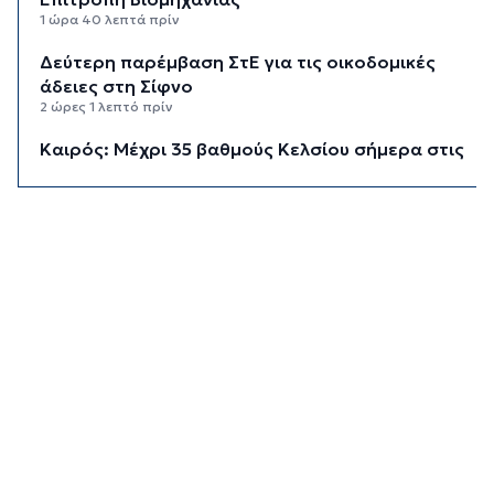
1 ώρα 40 λεπτά πρίν
Δεύτερη παρέμβαση ΣτΕ για τις οικοδομικές
άδειες στη Σίφνο
2 ώρες 1 λεπτό πρίν
Καιρός: Μέχρι 35 βαθμούς Κελσίου σήμερα στις
Κυκλάδες
2 ώρες 17 λεπτά πρίν
Διαχωριστικές γραμμές
2 ώρες 27 λεπτά πρίν
Η φωτογραφία της ημέρας
2 ώρες 37 λεπτά πρίν
Στον Α.Ο. Θήρας η Μαριάννα Καλαπίδα
2 ώρες 47 λεπτά πρίν
Ανανέωσε με το Ν.Ο.ΠΕ Ρεθύμνου η Ελένη
Ρούσσου
2 ώρες 52 λεπτά πρίν