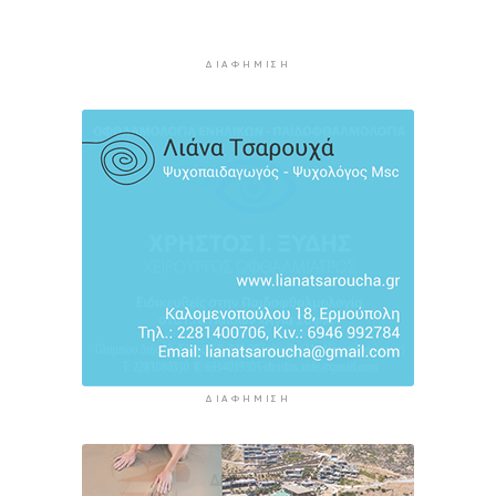
Ανάβει τις “μηχανές” για την κρουαζιέρα στη
Σύρο
2 ώρες 57 λεπτά πρίν
ΔΙΑΦΉΜΙΣΗ
ΔΙΑΦΉΜΙΣΗ