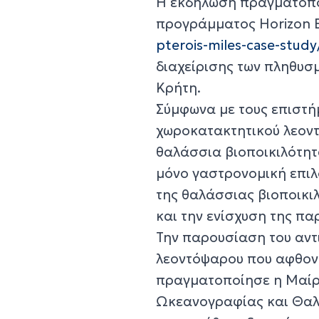
Η εκδήλωση πραγματοποι
προγράμματος Horizon E
pterois-miles-case-study
διαχείρισης των πληθυσμ
Κρήτη.
Σύμφωνα με τους επιστή
χωροκατακτητικού λεοντ
θαλάσσια βιοποικιλότητα
μόνο γαστρονομική επιλ
της θαλάσσιας βιοποικι
και την ενίσχυση της παρ
Την παρουσίαση του αντ
λεοντόψαρου που αφθονε
πραγματοποίησε η Μαίρ
Ωκεανογραφίας και Θαλά