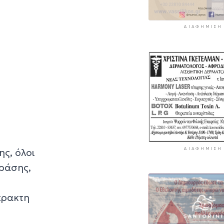
ΔΙΑΦΉΜΙΣΗ
ΔΙΑΦΉΜΙΣΗ
ς, όλοι
ράσης,
πρακτη