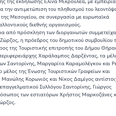
ης της εκδήλωσης Ελίνα Μικρουλέα, με εμπειρία
ια την αντιμετώπιση του πληθυσμού του λεοντόψ
ι της Μεσογείου, σε συνεργασία με ευρωπαϊκά
λλοντικούς διεθνής οργανισμούς.
ρα από πρόσκληση των διοργανωτών συμμετείχα
Ζώρζος, η πρόεδρος του δημοτικού συμβουλίου 
ος της Τουριστικής επιτροπής του Δήμου Θήρα
ιπεριφερειάρχης Χαράλαμπος Δαρζέντας, τα μέλ
χων Σαντορίνης, Μαργαρίτα Καραμολέγκου και Ρ
ο μέλος της Ένωσης Τουριστικών Γραφείων και
 Μανώλης Κορωνιός και Νίκος Δαμίγος αντίστοι
παγγελματικού Συλλόγου Σαντορίνης, Γιώργος
ρόσωπος των εστιατόρων Χρήστος Μαρκοζάνες κ
ώρζος.