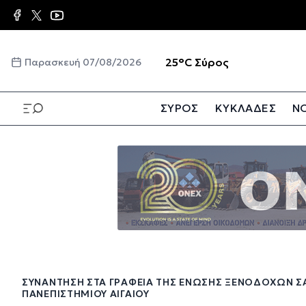
Παράκαμψη
προς
το
κυρίως
☀️
25°C
Σύρος
Παρασκευή 07/08/2026
περιεχόμενο
ΣΥΡΟΣ
ΚΥΚΛΑΔΕΣ
ΝΟ
Παράκαμψη
προς
το
κυρίως
περιεχόμενο
ΣΥΝΆΝΤΗΣΗ ΣΤΑ ΓΡΑΦΕΊΑ ΤΗΣ ΈΝΩΣΗΣ ΞΕΝΟΔΌΧΩΝ Σ
ΠΑΝΕΠΙΣΤΗΜΊΟΥ ΑΙΓΑΊΟΥ