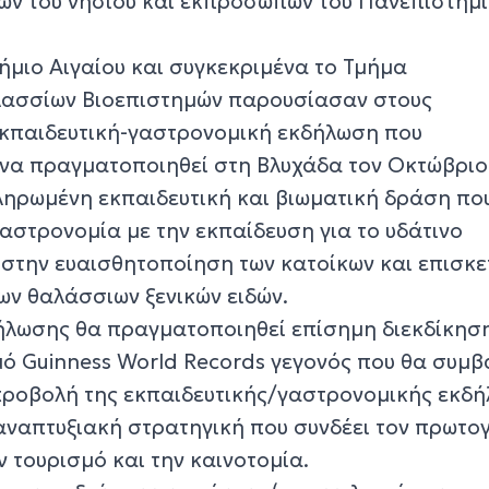
ων του νησιού και εκπροσώπων του Πανεπιστημ
ήμιο Αιγαίου και συγκεκριμένα το Τμήμα
ασσίων Βιοεπιστημών παρουσίασαν στους
εκπαιδευτική-γαστρονομική εκδήλωση που
να πραγματοποιηθεί στη Βλυχάδα τον Οκτώβριο
κληρωμένη εκπαιδευτική και βιωματική δράση πο
αστρονομία με την εκπαίδευση για το υδάτινο
ι στην ευαισθητοποίηση των κατοίκων και επισκ
ων θαλάσσιων ξενικών ειδών.
ήλωσης θα πραγματοποιηθεί επίσημη διεκδίκησ
μό Guinness World Records γεγονός που θα συμβ
προβολή της εκπαιδευτικής/γαστρονομικής εκδή
 αναπτυξιακή στρατηγική που συνδέει τον πρωτο
ν τουρισμό και την καινοτομία.