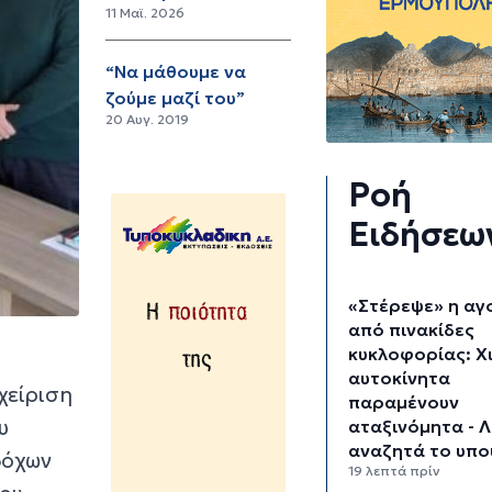
11 Μαϊ. 2026
“Να μάθουμε να
ζούμε μαζί του”
20 Αυγ. 2019
Ροή
Ειδήσεω
«Στέρεψε» η αγ
από πινακίδες
κυκλοφορίας: Χ
αυτοκίνητα
χείριση
παραμένουν
υ
αταξινόμητα - 
αναζητά το υπο
δόχων
19 λεπτά πρίν