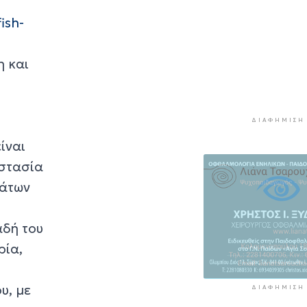
Συζητήσεις με τ
ish-
Υπουργείο για τ
διάσωση του Φ
της Διδύμης
η και
2 ώρες 45 λεπτά πρί
Οριστικά στον 
Σίφνου οι αθλητ
ΔΙΑΦΉΜΙΣΗ
εγκαταστάσεις 
"Μαρούσας"
ίναι
2 ώρες 50 λεπτά πρί
οστασία
Μια καινοτόμος
μάτων
εκπαιδευτική δ
που συνδυάζει 
αδή του
ιστορία με την
τεχνολογία
ρία,
2 ώρες 55 λεπτά πρίν
υ, με
ΔΙΑΦΉΜΙΣΗ