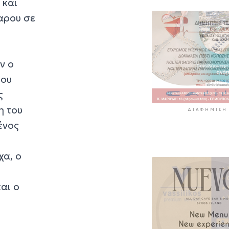
 και
αρου σε
ν ο
του
ς
η του
ΔΙΑΦΉΜΙΣΗ
ένος
χα, ο
αι ο