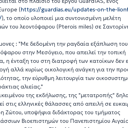
είται στο πλαίσιο του έργου GuardIAS, ενός
urope (
https://guardias.eu/updates-on-the-lionf
/
), το οποίο υλοποιεί μια συντονισμένη μελέτη
ών του λεοντόψαρου (Pterois miles) σε Σαντορίν
μονες : "Με δεδομένη την ραγδαία εξάπλωση του
όψαρου στην Μεσόγειο, που απειλεί την τοπική
, η ένταξη του στη διατροφή των κατοίκων δεν ε
ογή αλλά κυρίως οικολογική ανάγκη για την πρ
λότητας, την εύρυθμη λειτουργία των οικοσυστη
άκτιας αλιείας."
ικειμένου της εκδήλωσης, της "μετατροπής" δηλ
ί στις ελληνικές θάλασσες από απειλή σε ευκαι
η Ζώτου, υποψήφια διδάκτορας του τμήματος
σσιων Βιοεπιστημών του Πανεπιστημίου Αιγαίο