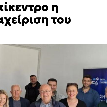
πίκεντρο η
αχείριση του