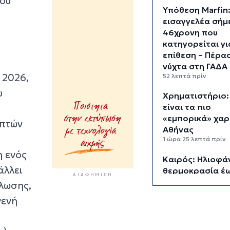
ίου
Υπόθεση Marfin
εισαγγελέα σήμ
46χρονη που
κατηγορείται γι
επίθεση – Πέρα
νύχτα στη ΓΑΔΑ
 2026,
52 λεπτά πρίν
υ
Χρηματιστήριο:
είναι τα πιο
«εμπορικά» χαρ
επτών
Αθήνας
1 ώρα 25 λεπτά πρίν
η ενός
Καιρός: Ηλιοφάν
άλλει
θερμοκρασία έω
ΔΙΑΦΉΜΙΣΗ
βαθμούς Κελσίο
λωσης,
2 ώρες πρίν
γενή
Ερμούπολιν! Η ι
ζωντανεύει