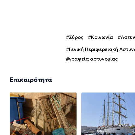
#Σύρος
#Κοινωνία
#Αστυν
#Γενική Περιφερειακή Αστυν
#γραφεία αστυνομίας
Επικαιρότητα