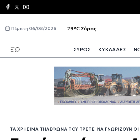
Παράκαμψη
προς
το
κυρίως
☀️
29°C
Σύρος
Πέμπτη 06/08/2026
περιεχόμενο
ΣΥΡΟΣ
ΚΥΚΛΑΔΕΣ
ΝΟ
Παράκαμψη
προς
το
κυρίως
περιεχόμενο
ΤΑ ΧΡΉΣΙΜΑ ΤΗΛΈΦΩΝΑ ΠΟΥ ΠΡΈΠΕΙ ΝΑ ΓΝΩΡΊΖΟΥΝ ΟΙ