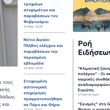
τροχαίων
ατυχημάτων και
παραβάσεων τον
Φεβρουάριο
12 Μαρ. 2026
Νότιο Αιγαίο:
Ροή
Πλήθος ελέγχων και
Ειδήσεω
παραβάσεων την
περασμένη
εβδομάδα
“Κλιματική ζών
24 Νοε. 2025
πολέμου” - Οι α
καιρικές συνθήκ
Στοχευμένη
ι τους
αναδιαμορφώνο
αστυνομική
ιακής
Ευρώπη
επιχείρηση
41 λεπτά πρίν
κλάδων,
πραγματοποιήθηκε
 και
“Σεισμός” στη G
σε Πάρο και Θήρα
Φεύγει ο αρχιτ
17 Σεπ. 2022