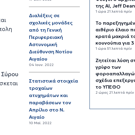
της AI, Jeff Dea
1 ώρα 21 λεπτά πρίν
Διαλέξεις σε
και
σχολικές μονάδες
Το παρεξηγημέ
ύπολη
αιθέριο έλαιο π
από τη Γενική
κρατά μακριά τ
Περιφερειακή
κουνούπια για 3
Αστυνομική
1 ώρα 51 λεπτά πρίν
Διεύθυνση Νοτίου
Aιγαίου
Ζητείται λύση σ
04 Ιουν. 2022
γρίφο των
. Σύρου
φοροαπαλλαγών
σχέδια επεξεργ
Στατιστικά στοιχεία
ίσκεται
το ΥΠΕΘΟ
τροχαίων
2 ώρες 21 λεπτά πρίν
ατυχημάτων και
παραβάσεων τον
Ενδιαφέρον το
Απρίλιο στο Ν.
Πάρου για τη σ
Αιγαίο
των εκπαιδευτι
2 ώρες 51 λεπτά πρίν
10 Μαϊ. 2022
Πάνω από 90