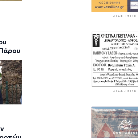
ΔΙΑΦΉΜΙΣΗ
ου
 Πάρου
ΔΙΑΦΉΜΙΣΗ
ων
τροπών