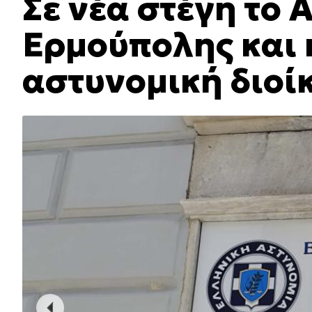
Σε νέα στέγη το
Ερμούπολης και 
αστυνομική διοί