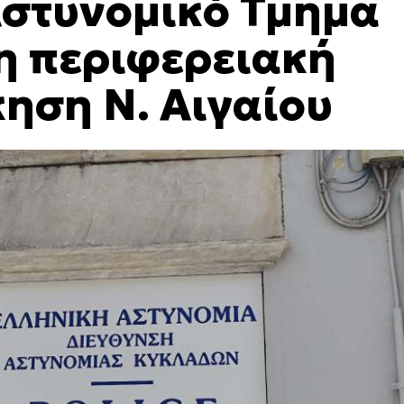
 Αστυνομικό Τμήμα
η περιφερειακή
κηση Ν. Αιγαίου