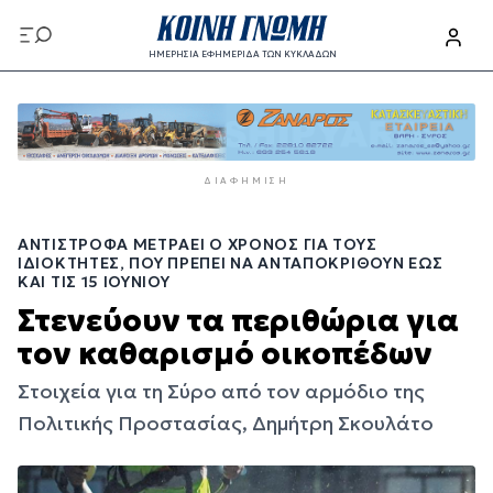
Παράκαμψη
προς
ΗΜΕΡΗΣΙΑ ΕΦΗΜΕΡΙΔΑ ΤΩΝ ΚΥΚΛΑΔΩΝ
το
Παράκαμψη
κυρίως
προς
περιεχόμενο
το
κυρίως
ΔΙΑΦΉΜΙΣΗ
περιεχόμενο
ΑΝΤΊΣΤΡΟΦΑ ΜΕΤΡΆΕΙ Ο ΧΡΌΝΟΣ ΓΙΑ ΤΟΥΣ
ΙΔΙΟΚΤΉΤΕΣ, ΠΟΥ ΠΡΈΠΕΙ ΝΑ ΑΝΤΑΠΟΚΡΙΘΟΎΝ ΈΩΣ
ΚΑΙ ΤΙΣ 15 ΙΟΥΝΊΟΥ
Στενεύουν τα περιθώρια για
τον καθαρισμό οικοπέδων
Στοιχεία για τη Σύρο από τον αρμόδιο της
Πολιτικής Προστασίας, Δημήτρη Σκουλάτο