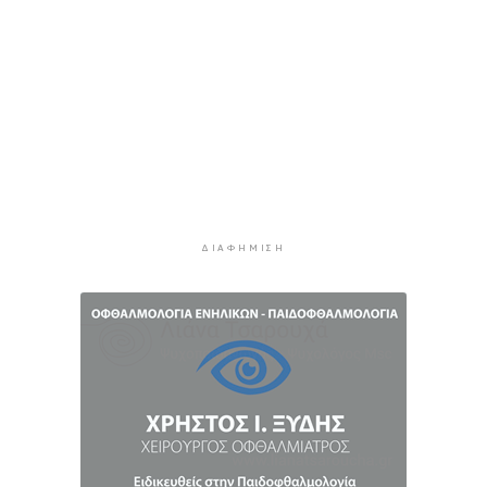
3 ώρες 58 λεπτά πρίν
Ανανέωσε με τον Α.Ο. Σύρου η Φεριντέ Σελιμάι
4 ώρες 3 λεπτά πρίν
Η έλλειψη μηχανικών “παγώνει” διεκδικήσεις
χρηματοδοτήσεων και έργα
4 ώρες 8 λεπτά πρίν
Συζητήσεις με το Υπουργείο για τη διάσωση
του Φάρου της Διδύμης
4 ώρες 13 λεπτά πρίν
ΔΙΑΦΉΜΙΣΗ