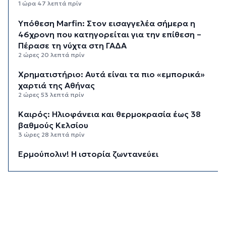
1 ώρα 47 λεπτά πρίν
Υπόθεση Marfin: Στον εισαγγελέα σήμερα η
46χρονη που κατηγορείται για την επίθεση –
Πέρασε τη νύχτα στη ΓΑΔΑ
2 ώρες 20 λεπτά πρίν
Χρηματιστήριο: Αυτά είναι τα πιο «εμπορικά»
χαρτιά της Αθήνας
2 ώρες 53 λεπτά πρίν
Καιρός: Ηλιοφάνεια και θερμοκρασία έως 38
βαθμούς Κελσίου
3 ώρες 28 λεπτά πρίν
Ερμούπολιν! Η ιστορία ζωντανεύει
3 ώρες 38 λεπτά πρίν
Η φωτογραφία της ημέρας
3 ώρες 48 λεπτά πρίν
“Οι εργασίες στο κλειστό, στερούσαν τη
φυσική έδρα της ομάδας”