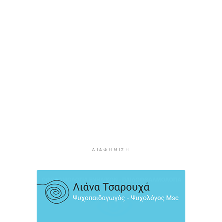
ΕΛΑΣ για το περιστατικό στην Κρήτη με τον
τουρίστα: Δεν προκύπτει προσέγγιση ανήλικης
έναντι αμοιβής
3 ώρες 4 λεπτά πρίν
Κυκλάδες: Πολύ υψηλός κίνδυνος πυρκαγιάς για
αύριο Κυριακή
3 ώρες 45 λεπτά πρίν
8χρονος τραυματίστηκε στο κεφάλι μετά από
βουτιά σε παραλία της Χαλκιδικής
4 ώρες 4 λεπτά πρίν
Κορυφώνεται η έξοδος του Αυγούστου – Πάνω
ΔΙΑΦΉΜΙΣΗ
από 56.000 επιβάτες αναχωρούν σήμερα από
τα λιμάνια της Αττικής
4 ώρες 39 λεπτά πρίν
Σαντορίνη: Συνελήφθη 18χρονος για κατοχή
ναρκωτικών
5 ώρες 4 λεπτά πρίν