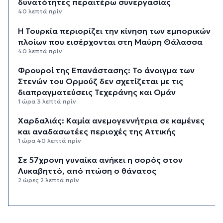
δυνατότητες περαιτέρω συνεργασίας
40 λεπτά πρίν
Η Τουρκία περιορίζει την κίνηση των εμπορικών
πλοίων που εισέρχονται στη Μαύρη Θάλασσα
40 λεπτά πρίν
Φρουροί της Επανάστασης: Το άνοιγμα των
Στενών του Ορμούζ δεν σχετίζεται με τις
διαπραγματεύσεις Τεχεράνης και Ομάν
1 ώρα 3 λεπτά πρίν
Χαρδαλιάς: Καμία ανεμογεννήτρια σε καμένες
και αναδασωτέες περιοχές της Αττικής
1 ώρα 40 λεπτά πρίν
Σε 57χρονη γυναίκα ανήκει η σορός στον
Λυκαβηττό, από πτώση ο θάνατος
2 ώρες 2 λεπτά πρίν
Νέα στήριξη στη Φιλαρμονική Ορχήστρα του
Δήμου Σύρου – Ερμούπολης
2 ώρες 43 λεπτά πρίν