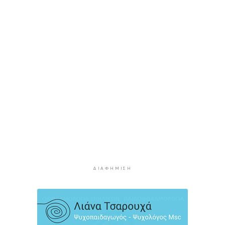
8 ώρες 4 λεπτά πρίν
Το παρεξηγημένο αιθέριο έλαιο που κρατά
μακριά τα κουνούπια για 3 ώρες
8 ώρες 34 λεπτά πρίν
Ζητείται λύση στον γρίφο των
φοροαπαλλαγών: Ποια σχέδια επεξεργάζεται
το ΥΠΕΘΟ
9 ώρες 4 λεπτά πρίν
Ενδιαφέρον του Δήμου Πάρου για τη στέγαση
των εκπαιδευτικών
9 ώρες 34 λεπτά πρίν
Πάνω από 90 ειδικότητες και 860 τμήματα στις
δημόσιες ΣΑΕΚ
ΔΙΑΦΉΜΙΣΗ
10 ώρες 4 λεπτά πρίν
Αυξήθηκαν οι Έλληνες που αποφάσισαν να
διακόψουν το κάπνισμα
10 ώρες 34 λεπτά πρίν