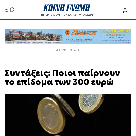
Παράκαμψη
προς
ΗΜΕΡΗΣΙΑ ΕΦΗΜΕΡΙΔΑ ΤΩΝ ΚΥΚΛΑΔΩΝ
το
Παράκαμψη
κυρίως
προς
περιεχόμενο
το
κυρίως
ΔΙΑΦΉΜΙΣΗ
περιεχόμενο
Συντάξεις: Ποιοι παίρνουν
το επίδομα των 300 ευρώ