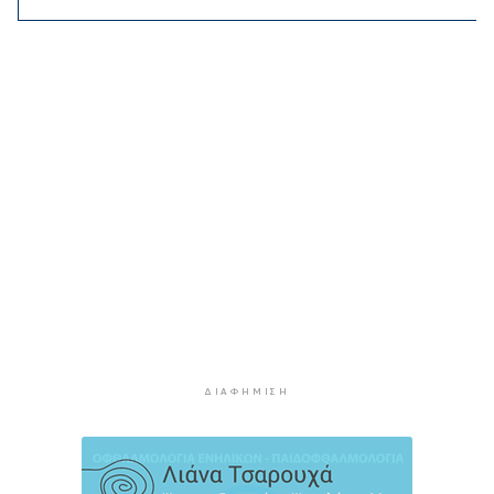
Κορυφώνεται η έξοδος των αδειούχων ενόψει
15αύγουστου: Γεμάτα πλοία, λεωφορεία και
ουρές χιλιομέτρων στα σύνορα
8 ώρες 44 λεπτά πρίν
Η αγγλική ομοσπονδία καταργεί τα τσιμεντένια
προστατευτικά γύρω από τον αγωνιστικό χώρο
μετά τον θάνατο ποδοσφαιριστή
9 ώρες 29 λεπτά πρίν
Ο Γιώργος Νταλάρας έρχεται στη Σύρο με το
«Ρεμπέτικο»
10 ώρες 31 λεπτά πρίν
Η πρόεδρος της νορβηγικής ομοσπονδίας καλεί
τον Ινφαντίνο να παραιτηθεί από τη FIFA
10 ώρες 34 λεπτά πρίν
ΔΙΑΦΉΜΙΣΗ
H Ισπανία ζήτησε από την Ιταλία να θέσει και
πάλι σε ισχύ τη Συμφωνία Σένγκεν εντός της
Κυριακής, 9 Αυγούστου