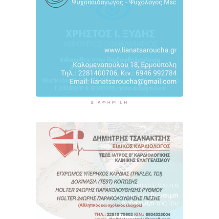
11 ώρες 13 λεπτά πρίν
«Στάχτη» 272.860 στρέμματα αυτό το
καλοκαίρι
11 ώρες 56 λεπτά πρίν
ΔΙΑΦΉΜΙΣΗ