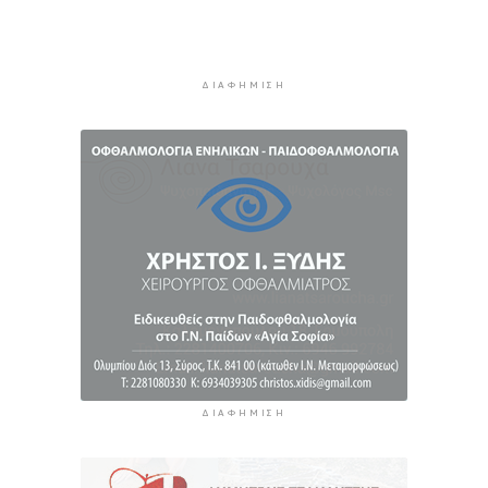
Σύρος: Σπουδαίες εμφανίσεις για τον Όμιλο
Αντισφαίρισης στο Πανελλήνιο Πρωτάθλημα
5 ώρες 44 λεπτά πρίν
ΔΙΑΦΉΜΙΣΗ
Παγκόσμιο Κ20: “Ασημένια” η Ιουλιάννα
Ρούσσου στα 800μ.
6 ώρες 14 λεπτά πρίν
ΔΙΑΦΉΜΙΣΗ