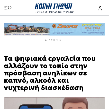
Παράκαμψη
προς
ΗΜΕΡΗΣΙΑ ΕΦΗΜΕΡΙΔΑ ΤΩΝ ΚΥΚΛΑΔΩΝ
το
Παράκαμψη
κυρίως
προς
περιεχόμενο
το
κυρίως
ΔΙΑΦΉΜΙΣΗ
περιεχόμενο
Τα ψηφιακά εργαλεία που
αλλάζουν το τοπίο στην
πρόσβαση ανηλίκων σε
καπνό, αλκοόλ και
νυχτερινή διασκέδαση