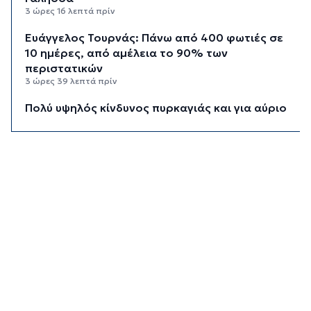
3 ώρες 16 λεπτά πρίν
Ευάγγελος Τουρνάς: Πάνω από 400 φωτιές σε
10 ημέρες, από αμέλεια το 90% των
περιστατικών
3 ώρες 39 λεπτά πρίν
Πολύ υψηλός κίνδυνος πυρκαγιάς και για αύριο
Δευτέρα στις Κυκλάδες
3 ώρες 57 λεπτά πρίν
Ασθενής ξυλοκόπησε νοσηλεύτρια στα
Επείγοντα του Ερυθρού Σταυρού
4 ώρες 9 λεπτά πρίν
Τουρισμός για Όλους 2026: Σήμερα οι αιτήσεις
για ΑΦΜ που λήγουν σε 9 ή 0
4 ώρες 43 λεπτά πρίν
Μήλος: Ελικόπτερο “πάρκαρε” στο Σαρακήνικο
για να κάνουν μπάνιο οι επιβάτες του
5 ώρες 18 λεπτά πρίν