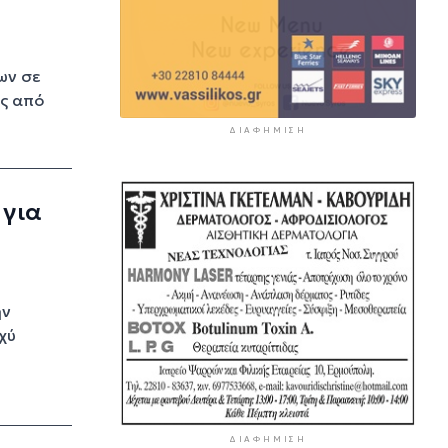
ων σε
υς από
ΔΙΑΦΉΜΙΣΗ
 για
ην
χύ
ΔΙΑΦΉΜΙΣΗ