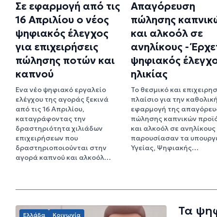
Σε εφαρμογή από τις
Απαγόρευση
16 Απριλίου ο νέος
πώλησης καπνικ
ψηφιακός έλεγχος
και αλκοόλ σε
για επιχειρήσεις
ανηλίκους - Έρχε
πώλησης ποτών και
ψηφιακός έλεγχ
καπνού
ηλικίας
Ένα νέο ψηφιακό εργαλείο
Το θεσμικό και επιχειρη
ελέγχου της αγοράς ξεκινά
πλαίσιο για την καθολικ
από τις 16 Απριλίου,
εφαρμογή της απαγόρευ
καταγράφοντας την
πώλησης καπνικών προϊ
δραστηριότητα χιλιάδων
και αλκοόλ σε ανηλίκους
επιχειρήσεων που
παρουσίασαν τα υπουργ
δραστηριοποιούνται στην
Υγείας, Ψηφιακής…
αγορά καπνού και αλκοόλ…
Τα ψηφ
Ελλάδα
Κοινωνία