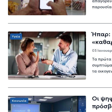
απαγόρευ
παρουσίασ
Ήπαρ: 
Υγεία
«καθαρ
03 Ιανουαρί
Τα πρώτα 
συμπτώμα
τα οικογε
Οι ψη
Κοινωνία
πρόσβ