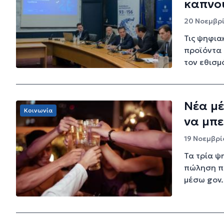
καπνού
20 Νοεμβρί
Τις ψηφια
προϊόντα 
τον εθισμό
Νέα μέ
Κοινωνία
να μπ
19 Νοεμβρίο
Τα τρία ψ
πώληση πρ
μέσω gov.g