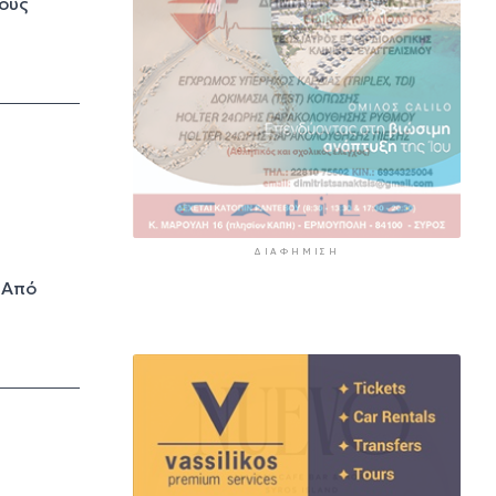
ους
13 ώρες 39 λεπτά πρίν
ΔΙΑΦΉΜΙΣΗ
 Από