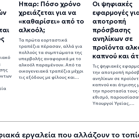
Ήπαρ: Πόσο χρόνο
Οι ψηφιακές
ών
χρειάζεται για να
εφαρμογές για
«καθαρίσει» από το
αποτροπή
ται
αλκοόλ;
πρόσβασης
ος
ανηλίκων σε
Τα πρώτα εορταστικά
τραπέζια πέρασαν, αλλά για
προϊόντα αλκ
πολλούς τα συμπτώματα της
καπνού και άτ
σιακό
υπερβολής αναφορικά με το
ή
αλκοόλ παραμένουν. Από τα
Τις ψηφιακές εφαρμο
σης
οικογενειακά τραπέζια μέχρι
την αποτροπή πρόσ
όντων
τις εξόδους με φίλους και…
ανηλίκων σε προϊόντ
καπνού και άτμισης 
εία
την προστασία τους 
εθισμό, παρουσίασαν
Υπουργοί Υγείας,…
ιακά εργαλεία που αλλάζουν το τοπί