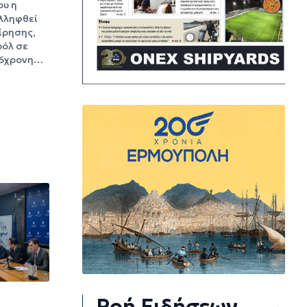
ου η
υλληφθεί
ίρησης,
οόλ σε
16χρονη…
Ροή Ειδήσεων