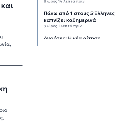
8 ώρες 14 λεπτά πρίν
 και
Πάνω από 1 στους 5 Έλληνες
καπνίζει καθημερινά
9 ώρες 1 λεπτό πρίν
αι
Αγρότες: Η νέα αίτηση
ωνία,
ενίσχυσης 2026 στο myAGRO, οι
αλλαγές και οι προθεσμίες
9 ώρες 44 λεπτά πρίν
Κόλαφος ΟΟΣΑ: Στην τελευταία
θέση η Ελλάδα για το
πραγματικό διαθέσιμο εισόδημα
κη
των νοικοκυριών
10 ώρες 34 λεπτά πρίν
Κορυφώνεται η έξοδος των
ριο
αδειούχων ενόψει 15αύγουστου:
ς,
Γεμάτα πλοία, λεωφορεία και
ουρές χιλιομέτρων στα σύνορα
11 ώρες 10 λεπτά πρίν