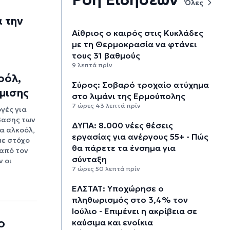
Όλες
 την
Αίθριος ο καιρός στις Κυκλάδες
με τη Θερμοκρασία να φτάνει
τους 31 βαθμούς
9 λεπτά πρίν
οόλ,
Σύρος: Σοβαρό τροχαίο ατύχημα
μισης
στο λιμάνι της Ερμούπολης
7 ώρες 43 λεπτά πρίν
γές για
βασης των
ΔΥΠΑ: 8.000 νέες θέσεις
α αλκοόλ,
εργασίας για ανέργους 55+ - Πώς
με στόχο
θα πάρετε τα ένσημα για
από τον
σύνταξη
 οι
7 ώρες 50 λεπτά πρίν
ΕΛΣΤΑΤ: Υποχώρησε ο
πληθωρισμός στο 3,4% τον
Ιούλιο - Επιμένει η ακρίβεια σε
ο
καύσιμα και ενοίκια