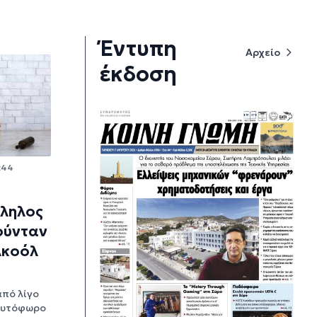
Έντυπη
Αρχείο
έκδοση
:44
λληλος
ούνταν
λκοόλ
από λίγο
αυτόφωρο