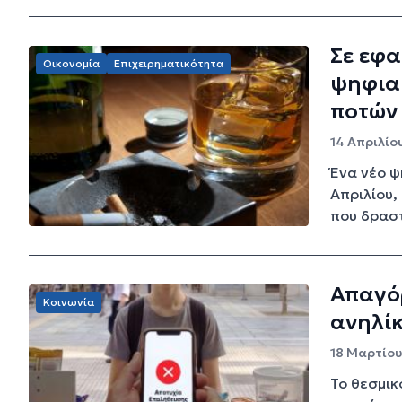
Σε εφα
Οικονομία
Επιχειρηματικότητα
ψηφιακ
ποτών
14 Απριλίου
Ένα νέο ψ
Απριλίου,
που δραστ
Απαγό
Κοινωνία
ανηλίκ
18 Μαρτίου 
Το θεσμικ