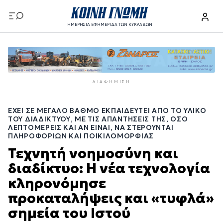
Παράκαμψη
προς
ΗΜΕΡΗΣΙΑ ΕΦΗΜΕΡΙΔΑ ΤΩΝ ΚΥΚΛΑΔΩΝ
το
Παράκαμψη
κυρίως
προς
περιεχόμενο
το
κυρίως
ΔΙΑΦΉΜΙΣΗ
περιεχόμενο
ΈΧΕΙ ΣΕ ΜΕΓΆΛΟ ΒΑΘΜΌ ΕΚΠΑΙΔΕΥΤΕΊ ΑΠΌ ΤΟ ΥΛΙΚΌ
ΤΟΥ ΔΙΑΔΙΚΤΎΟΥ, ΜΕ ΤΙΣ ΑΠΑΝΤΉΣΕΙΣ ΤΗΣ, ΌΣΟ
ΛΕΠΤΟΜΕΡΕΊΣ ΚΑΙ ΑΝ ΕΊΝΑΙ, ΝΑ ΣΤΕΡΟΎΝΤΑΙ
ΠΛΗΡΟΦΟΡΙΏΝ ΚΑΙ ΠΟΙΚΙΛΟΜΟΡΦΊΑΣ
Τεχνητή νοημοσύνη και
διαδίκτυο: Η νέα τεχνολογία
κληρονόμησε
προκαταλήψεις και «τυφλά»
σημεία του Ιστού