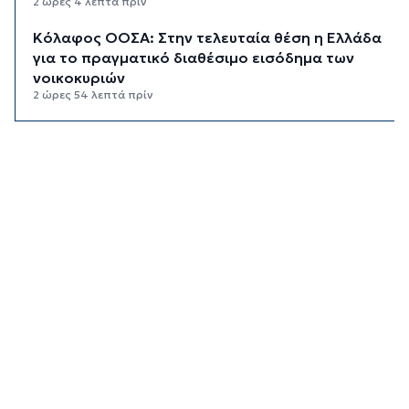
2 ώρες 4 λεπτά πρίν
Κόλαφος ΟΟΣΑ: Στην τελευταία θέση η Ελλάδα
για το πραγματικό διαθέσιμο εισόδημα των
νοικοκυριών
2 ώρες 54 λεπτά πρίν
Κορυφώνεται η έξοδος των αδειούχων ενόψει
15αύγουστου: Γεμάτα πλοία, λεωφορεία και
ουρές χιλιομέτρων στα σύνορα
3 ώρες 30 λεπτά πρίν
Η αγγλική ομοσπονδία καταργεί τα τσιμεντένια
προστατευτικά γύρω από τον αγωνιστικό χώρο
μετά τον θάνατο ποδοσφαιριστή
4 ώρες 14 λεπτά πρίν
Ο Γιώργος Νταλάρας έρχεται στη Σύρο με το
«Ρεμπέτικο»
5 ώρες 16 λεπτά πρίν
Η πρόεδρος της νορβηγικής ομοσπονδίας καλεί
τον Ινφαντίνο να παραιτηθεί από τη FIFA