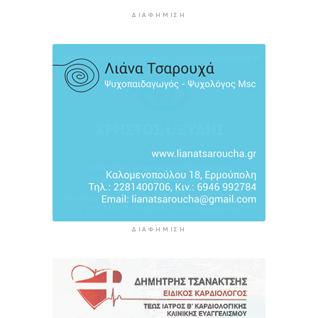
5 ώρες 20 λεπτά πρίν
ΔΙΑΦΉΜΙΣΗ
H Ισπανία ζήτησε από την Ιταλία να θέσει και
πάλι σε ισχύ τη Συμφωνία Σένγκεν εντός της
Κυριακής, 9 Αυγούστου
5 ώρες 59 λεπτά πρίν
«Στάχτη» 272.860 στρέμματα αυτό το
καλοκαίρι
6 ώρες 42 λεπτά πρίν
ΔΙΑΦΉΜΙΣΗ