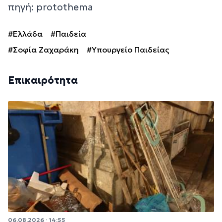
πηγή: protothema
#Ελλάδα
#Παιδεία
#Σοφία Ζαχαράκη
#Υπουργείο Παιδείας
Επικαιρότητα
06.08.2026 · 14:55