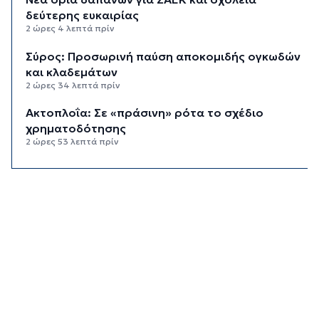
δεύτερης ευκαιρίας
2 ώρες 4 λεπτά πρίν
Σύρος: Προσωρινή παύση αποκομιδής ογκωδών
και κλαδεμάτων
2 ώρες 34 λεπτά πρίν
Aκτοπλοΐα: Σε «πράσινη» ρότα το σχέδιο
χρηματοδότησης
2 ώρες 53 λεπτά πρίν
Αδειοδωρόσημο: Την Παρασκευή η πληρωμή σε
91.455 εργατοτεχνίτες οικοδόμους
3 ώρες 13 λεπτά πρίν
Το εξωτικό φρούτο που καλλιεργείται μόνο σε
ένα ελληνικό νησί
3 ώρες 33 λεπτά πρίν
Ολοκληρώθηκε η αποκατάσταση των
κρηπιδωμάτων στο νέο λιμάνι της Μυκόνου
3 ώρες 46 λεπτά πρίν