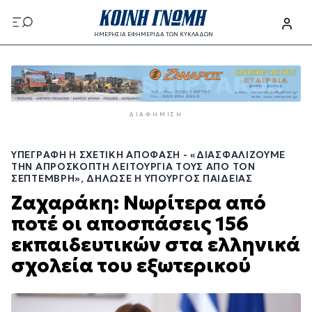
Παράκαμψη
προς
ΗΜΕΡΗΣΙΑ ΕΦΗΜΕΡΙΔΑ ΤΩΝ ΚΥΚΛΑΔΩΝ
το
Παράκαμψη
κυρίως
προς
περιεχόμενο
το
κυρίως
ΔΙΑΦΉΜΙΣΗ
περιεχόμενο
ΥΠΕΓΡΆΦΗ Η ΣΧΕΤΙΚΉ ΑΠΌΦΑΣΗ - «ΔΙΑΣΦΑΛΊΖΟΥΜΕ
ΤΗΝ ΑΠΡΌΣΚΟΠΤΗ ΛΕΙΤΟΥΡΓΊΑ ΤΟΥΣ ΑΠΌ ΤΟΝ
ΣΕΠΤΈΜΒΡΗ», ΔΉΛΩΣΕ Η ΥΠΟΥΡΓΌΣ ΠΑΙΔΕΊΑΣ
Ζαχαράκη: Νωρίτερα από
ποτέ οι αποσπάσεις 156
εκπαιδευτικών στα ελληνικά
σχολεία του εξωτερικού