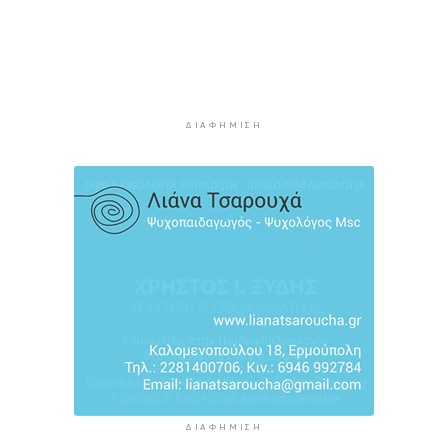
Πώς αμείβεται η αργία της 15ης Αυγούστου
4 ώρες 13 λεπτά πρίν
Ο ρόλος της ΕΡΤ στην ανάδειξη της
πολιτιστικής και τουριστικής ταυτότητας της
Σύρου
ΔΙΑΦΉΜΙΣΗ
4 ώρες 33 λεπτά πρίν
ΔΙΑΦΉΜΙΣΗ