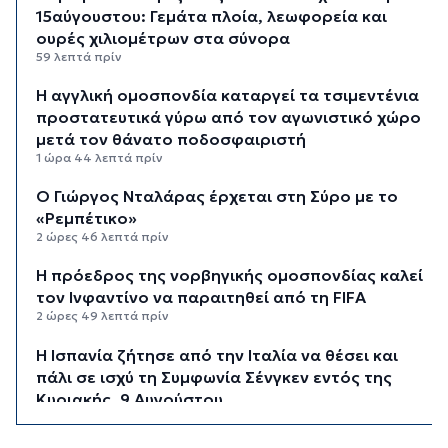
15αύγουστου: Γεμάτα πλοία, λεωφορεία και
ουρές χιλιομέτρων στα σύνορα
59 λεπτά πρίν
Η αγγλική ομοσπονδία καταργεί τα τσιμεντένια
προστατευτικά γύρω από τον αγωνιστικό χώρο
μετά τον θάνατο ποδοσφαιριστή
1 ώρα 44 λεπτά πρίν
Ο Γιώργος Νταλάρας έρχεται στη Σύρο με το
«Ρεμπέτικο»
2 ώρες 46 λεπτά πρίν
Η πρόεδρος της νορβηγικής ομοσπονδίας καλεί
τον Ινφαντίνο να παραιτηθεί από τη FIFA
2 ώρες 49 λεπτά πρίν
H Ισπανία ζήτησε από την Ιταλία να θέσει και
πάλι σε ισχύ τη Συμφωνία Σένγκεν εντός της
Κυριακής, 9 Αυγούστου
3 ώρες 28 λεπτά πρίν