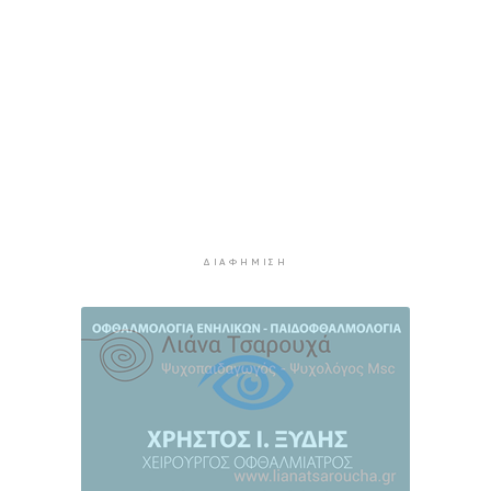
2 ώρες 30 λεπτά πρίν
Διαχωριστικές γραμμές
2 ώρες 40 λεπτά πρίν
Η φωτογραφία της ημέρας
2 ώρες 50 λεπτά πρίν
Στον Α.Ο. Θήρας η Μαριάννα Καλαπίδα
3 ώρες πρίν
Ανανέωσε με το Ν.Ο.ΠΕ Ρεθύμνου η Ελένη
Ρούσσου
ΔΙΑΦΉΜΙΣΗ
3 ώρες 5 λεπτά πρίν