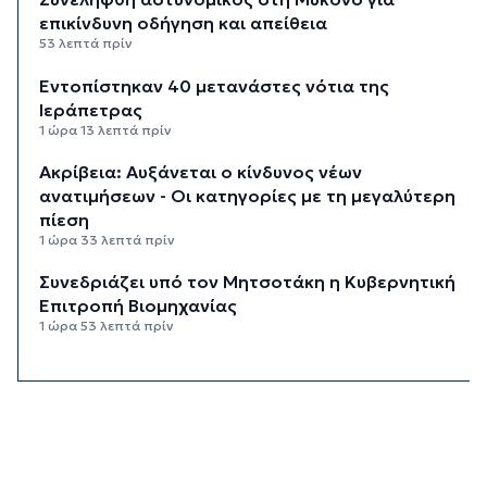
επικίνδυνη οδήγηση και απείθεια
53 λεπτά πρίν
Εντοπίστηκαν 40 μετανάστες νότια της
Ιεράπετρας
1 ώρα 13 λεπτά πρίν
Ακρίβεια: Αυξάνεται ο κίνδυνος νέων
ανατιμήσεων - Οι κατηγορίες με τη μεγαλύτερη
πίεση
1 ώρα 33 λεπτά πρίν
Συνεδριάζει υπό τον Μητσοτάκη η Κυβερνητική
Επιτροπή Βιομηχανίας
1 ώρα 53 λεπτά πρίν
Δεύτερη παρέμβαση ΣτΕ για τις οικοδομικές
άδειες στη Σίφνο
2 ώρες 14 λεπτά πρίν
Καιρός: Μέχρι 35 βαθμούς Κελσίου σήμερα στις
Κυκλάδες