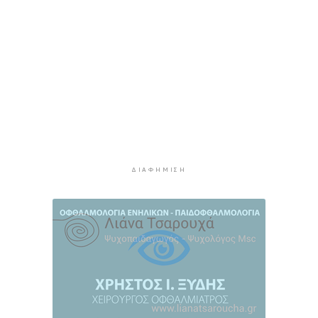
οι ξένες συμμετοχές στις ελληνικές τράπεζες
10 ώρες 14 λεπτά πρίν
Χοληστερόλη: Πέντε κινήσεις ματ για να την
ρίξετε χαμηλά
10 ώρες 37 λεπτά πρίν
Προληπτική ανάκληση παρτίδας μαρμελάδας
φράουλα
10 ώρες 45 λεπτά πρίν
Προσάραξη ιστιοφόρου στη Νάξο
ΔΙΑΦΉΜΙΣΗ
11 ώρες 7 λεπτά πρίν
Στις 2 Σεπτεμβρίου η παρουσίαση του
οικονομικού προγράμματος της ΕΛ.Α.Σ. στη
Θεσσαλονίκη
11 ώρες 11 λεπτά πρίν