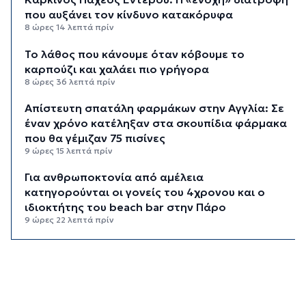
που αυξάνει τον κίνδυνο κατακόρυφα
8 ώρες 14 λεπτά πρίν
Το λάθος που κάνουμε όταν κόβουμε το
καρπούζι και χαλάει πιο γρήγορα
8 ώρες 36 λεπτά πρίν
Απίστευτη σπατάλη φαρμάκων στην Αγγλία: Σε
έναν χρόνο κατέληξαν στα σκουπίδια φάρμακα
που θα γέμιζαν 75 πισίνες
9 ώρες 15 λεπτά πρίν
Για ανθρωποκτονία από αμέλεια
κατηγορούνται οι γονείς του 4χρονου και ο
ιδιοκτήτης του beach bar στην Πάρο
9 ώρες 22 λεπτά πρίν
Kαύσωνας: Ένας καθηγητής δίνει συμβουλές για
να μην εξαντληθούμε από τη ζέστη
9 ώρες 37 λεπτά πρίν
Στουρνάρας στη Handelsblatt: Ευπρόσδεκτες