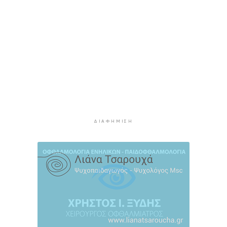
προσάραξε σε βραχώδη βυθό
4 ώρες 10 λεπτά πρίν
Φωτιές: “Κόκκινος” συναγερμός σήμερα σε
Αττική και νησιά
4 ώρες 29 λεπτά πρίν
Καιρός: Έως 8 μποφόρ στις Κυκλάδες σήμερα
Κυριακή
4 ώρες 46 λεπτά πρίν
Πίεση: Το νόστιμο «βασιλικό» φρούτο που τη
ρίχνει χαμηλά
ΔΙΑΦΉΜΙΣΗ
12 ώρες 30 λεπτά πρίν