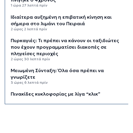
1 ώρα 27 λεπτά πρίν
Ιδιαίτερα αυξημένη η επιβατική κίνηση και
σήμερα στο λιμάνι του Πειραιά
2 ώρες 2 λεπτά πρίν
Πυρκαγιές: Τι πρέπει να κάνουν οι ταξιδιώτες
που έχουν προγραμματίσει διακοπές σε
πληγείσες περιοχές
2 ώρες 30 λεπτά πρίν
Μειωμένη Σύνταξη: Όλα όσα πρέπει να
γνωρίζετε
3 ώρες 6 λεπτά πρίν
Πινακίδες κυκλοφορίας με λίγα “κλικ”
3 ώρες 27 λεπτά πρίν
Έρχεται η ψηφιακή Κάρτα Αγρότη
3 ώρες 49 λεπτά πρίν
Νάξος: Ιστιοφόρο με έξι επιβαίνοντες