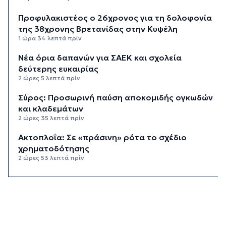
Προφυλακιστέος ο 26χρονος για τη δολοφονία
της 38χρονης Βρετανίδας στην Κυψέλη
1 ώρα 34 λεπτά πρίν
Νέα όρια δαπανών για ΣΑΕΚ και σχολεία
δεύτερης ευκαιρίας
2 ώρες 5 λεπτά πρίν
Σύρος: Προσωρινή παύση αποκομιδής ογκωδών
και κλαδεμάτων
2 ώρες 35 λεπτά πρίν
Aκτοπλοΐα: Σε «πράσινη» ρότα το σχέδιο
χρηματοδότησης
2 ώρες 53 λεπτά πρίν
Αδειοδωρόσημο: Την Παρασκευή η πληρωμή σε
91.455 εργατοτεχνίτες οικοδόμους
3 ώρες 13 λεπτά πρίν
Το εξωτικό φρούτο που καλλιεργείται μόνο σε