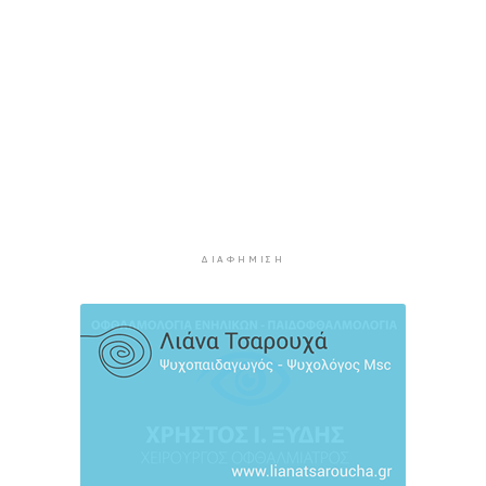
ένα ελληνικό νησί
3 ώρες 33 λεπτά πρίν
Ολοκληρώθηκε η αποκατάσταση των
κρηπιδωμάτων στο νέο λιμάνι της Μυκόνου
3 ώρες 47 λεπτά πρίν
Πώς αμείβεται η αργία της 15ης Αυγούστου
4 ώρες 13 λεπτά πρίν
Ο ρόλος της ΕΡΤ στην ανάδειξη της
πολιτιστικής και τουριστικής ταυτότητας της
Σύρου
ΔΙΑΦΉΜΙΣΗ
4 ώρες 33 λεπτά πρίν