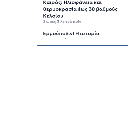
Καιρός: Ηλιοφάνεια και
θερμοκρασία έως 38 βαθμούς
Κελσίου
2 ώρες 3 λεπτά πρίν
Ερμούπολιν! Η ιστορία
ζωντανεύει
2 ώρες 13 λεπτά πρίν
Η φωτογραφία της ημέρας
2 ώρες 23 λεπτά πρίν
“Οι εργασίες στο κλειστό,
στερούσαν τη φυσική έδρα της
ομάδας”
2 ώρες 33 λεπτά πρίν
Ανανέωσε με τον Α.Ο. Σύρου η
Φεριντέ Σελιμάι
2 ώρες 38 λεπτά πρίν
Η έλλειψη μηχανικών “παγώνει”
διεκδικήσεις χρηματοδοτήσεων