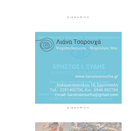
και έργα
2 ώρες 43 λεπτά πρίν
ΔΙΑΦΉΜΙΣΗ
Συζητήσεις με το Υπουργείο για
τη διάσωση του Φάρου της
Διδύμης
2 ώρες 48 λεπτά πρίν
Οριστικά στον Δήμο Σίφνου οι
αθλητικές εγκαταστάσεις της
"Μαρούσας"
2 ώρες 53 λεπτά πρίν
Μια καινοτόμος εκπαιδευτική
δράση που συνδυάζει την
ιστορία με την τεχνολογία
2 ώρες 58 λεπτά πρίν
ΔΙΑΦΉΜΙΣΗ