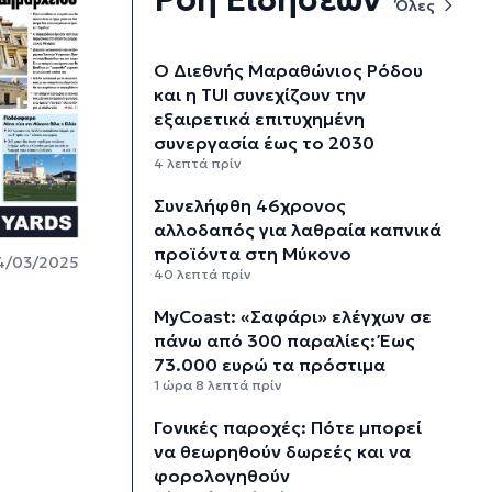
Όλες
Ο Διεθνής Μαραθώνιος Ρόδου
και η TUI συνεχίζουν την
εξαιρετικά επιτυχημένη
συνεργασία έως το 2030
4 λεπτά πρίν
Συνελήφθη 46χρονος
αλλοδαπός για λαθραία καπνικά
προϊόντα στη Μύκονο
4/03/2025
40 λεπτά πρίν
MyCoast: «Σαφάρι» ελέγχων σε
πάνω από 300 παραλίες: Έως
73.000 ευρώ τα πρόστιμα
1 ώρα 8 λεπτά πρίν
Γονικές παροχές: Πότε μπορεί
να θεωρηθούν δωρεές και να
φορολογηθούν