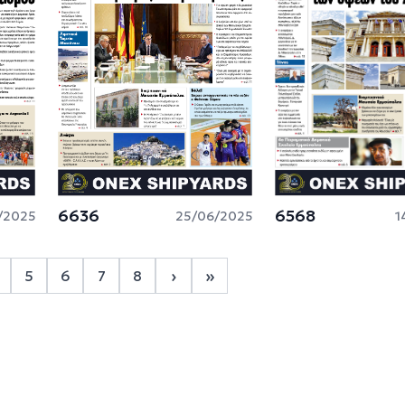
6636
6568
/2025
25/06/2025
1
Σελιδοποίηση
›
»
5
6
7
8
3
age 4
Page 5
Page 6
Page 7
Page 8
Next page
Last page