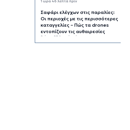
1 ώρα 46 λεπτά πρίν
Σαφάρι ελέγχων στις παραλίες:
Οι περιοχές με τις περισσότερες
καταγγελίες – Πώς τα drones
εντοπίζουν τις αυθαιρεσίες
2 ώρες 20 λεπτά πρίν
Έρευνα ΕΟΤ: Η Ελλάδα στις
κορυφαίες επιλογές των
Ευρώπαίων ταξιδιωτών
2 ώρες 23 λεπτά πρίν
Μετρό Αθήνας: 29,4 χλμ. νέων
σιδηροτροχιών – Στο τελικό
στάδιο η αναβάθμιση
2 ώρες 56 λεπτά πρίν
Άνδρος: Εικαστικό «Φως εκ
φωτός» στο Ίδρυμα Π. και Μ.
Κυδωνιέως
3 ώρες 32 λεπτά πρίν