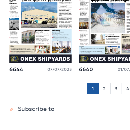
6644
6640
07/07/2025
01/07
1
2
3
4
Page 2
Page 
P
Subscribe to