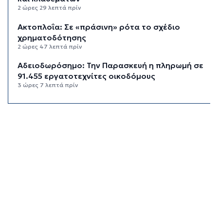
2 ώρες 29 λεπτά πρίν
Aκτοπλοΐα: Σε «πράσινη» ρότα το σχέδιο
χρηματοδότησης
2 ώρες 47 λεπτά πρίν
Αδειοδωρόσημο: Την Παρασκευή η πληρωμή σε
91.455 εργατοτεχνίτες οικοδόμους
3 ώρες 7 λεπτά πρίν
Το εξωτικό φρούτο που καλλιεργείται μόνο σε
ένα ελληνικό νησί
3 ώρες 27 λεπτά πρίν
Ολοκληρώθηκε η αποκατάσταση των
κρηπιδωμάτων στο νέο λιμάνι της Μυκόνου
3 ώρες 41 λεπτά πρίν
Πώς αμείβεται η αργία της 15ης Αυγούστου
4 ώρες 7 λεπτά πρίν
Ο ρόλος της ΕΡΤ στην ανάδειξη της