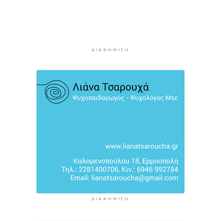
πολιτιστικής και τουριστικής ταυτότητας της
Σύρου
4 ώρες 27 λεπτά πρίν
Περιπέτεια για πέντε επιβάτες ιστιοφόρου
ανοιχτά της Σερίφου
ΔΙΑΦΉΜΙΣΗ
4 ώρες 48 λεπτά πρίν
ΔΙΑΦΉΜΙΣΗ