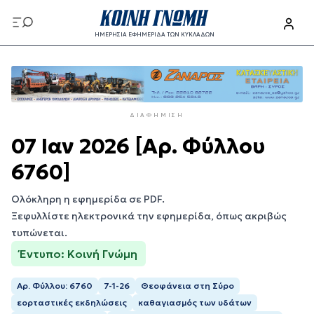
Παράκαμψη
προς
ΗΜΕΡΗΣΙΑ ΕΦΗΜΕΡΙΔΑ ΤΩΝ ΚΥΚΛΑΔΩΝ
το
Παράκαμψη
κυρίως
προς
περιεχόμενο
το
κυρίως
ΔΙΑΦΉΜΙΣΗ
περιεχόμενο
07 Ιαν 2026 [Αρ. Φύλλου
6760]
Ολόκληρη η εφημερίδα σε PDF.
Ξεφυλλίστε ηλεκτρονικά την εφημερίδα, όπως ακριβώς
τυπώνεται.
Έντυπο: Κοινή Γνώμη
Αρ. Φύλλου: 6760
7-1-26
Θεοφάνεια στη Σύρο
εορταστικές εκδηλώσεις
καθαγιασμός των υδάτων