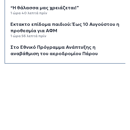
“Η θάλασσα μας χρειάζεται!”
1 ώρα 40 λεπτά πρίν
Έκτακτο επίδομα παιδιού: Έως 10 Αυγούστου η
προθεσμία για ΑΦΜ
1 ώρα 56 λεπτά πρίν
Στο Εθνικό Πρόγραμμα Ανάπτυξης η
αναβάθμιση του αεροδρομίου Πάρου
2 ώρες 21 λεπτά πρίν
Νέα ταυτότητα: Πού πρέπει να
επικαιροποιήσετε τα στοιχεία σας όταν την
παραλάβετε
2 ώρες 40 λεπτά πρίν
Μεταβιβάσεις: Από ελεγκτικό κόσκινο χιλιάδες
συμβόλαια για το πιστοποιητικό ΕΝΦΙΑ
3 ώρες πρίν
Συνελήφθη αστυνομικός στη Μύκονο για
επικίνδυνη οδήγηση και απείθεια