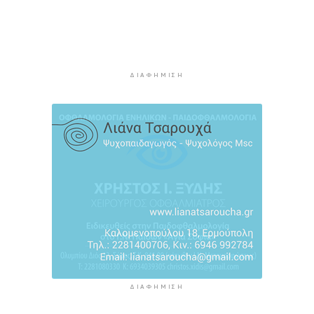
3 ώρες 21 λεπτά πρίν
Εντοπίστηκαν 40 μετανάστες νότια της
Ιεράπετρας
3 ώρες 40 λεπτά πρίν
ΔΙΑΦΉΜΙΣΗ
Ακρίβεια: Αυξάνεται ο κίνδυνος νέων
ανατιμήσεων - Οι κατηγορίες με τη μεγαλύτερη
πίεση
4 ώρες πρίν
ΔΙΑΦΉΜΙΣΗ