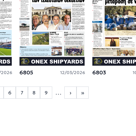
6805
6803
/2026
12/03/2026
1
Σελιδοποίηση
…
›
»
6
7
8
9
4
age 5
Page 6
Page 7
Page 8
Page 9
Next page
Last page