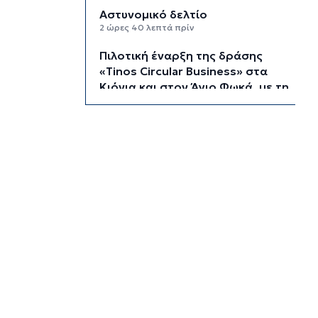
Αστυνομικό δελτίο
2 ώρες 40 λεπτά πρίν
Πιλοτική έναρξη της δράσης
«Tinos Circular Business» στα
Κιόνια και στον Άγιο Φωκά, με τη
συμμετοχή επιχειρήσεων
εστίασης και τροφοδοσίας, με
στόχο την ενίσχυση της
ανακύκλωσης και την προώθηση
βιώσιμων πρακτικών διαχείρισης
απορριμμάτων
3 ώρες 26 λεπτά πρίν
Έγγραφη πρόταση για τη
σύσταση και λειτουργεία της
Τουριστικής Επιτροπής
3 ώρες 58 λεπτά πρίν
Φωταγώγηση του Δημαρχείου
σήμερα 7 Αυγούστου