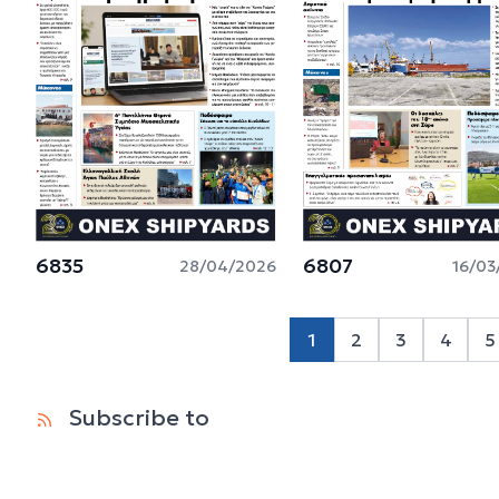
6835
6807
28/04/2026
16/03
1
2
3
4
5
Page 2
Page 3
Page 
P
Subscribe to