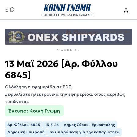
Παράκαμψη
προς
ΗΜΕΡΗΣΙΑ ΕΦΗΜΕΡΙΔΑ ΤΩΝ ΚΥΚΛΑΔΩΝ
το
Παράκαμψη
κυρίως
προς
περιεχόμενο
το
κυρίως
ΔΙΑΦΉΜΙΣΗ
περιεχόμενο
13 Μαϊ 2026 [Αρ. Φύλλου
6845]
Ολόκληρη η εφημερίδα σε PDF.
Ξεφυλλίστε ηλεκτρονικά την εφημερίδα, όπως ακριβώς
τυπώνεται.
Έντυπο: Κοινή Γνώμη
Αρ. Φύλλου: 6845
13-5-26
Δήμος Σύρου - Ερμούπολης
Δημοτική Επιτροπή
αντιπαράθεση για την καθαριότητα