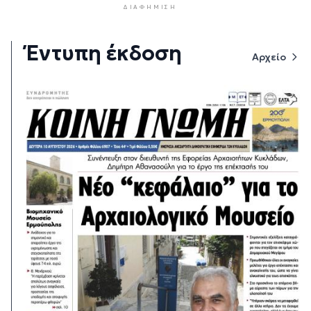
ΔΙΑΦΉΜΙΣΗ
Έντυπη έκδοση
Αρχείο