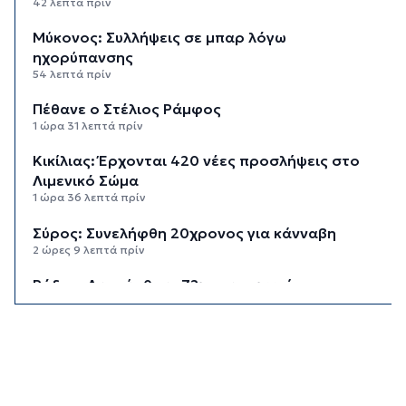
42 λεπτά πρίν
Μύκονος: Συλλήψεις σε μπαρ λόγω
ηχορύπανσης
54 λεπτά πρίν
Πέθανε ο Στέλιος Ράμφος
1 ώρα 31 λεπτά πρίν
Κικίλιας: Έρχονται 420 νέες προσλήψεις στο
Λιμενικό Σώμα
1 ώρα 36 λεπτά πρίν
Σύρος: Συνελήφθη 20χρονος για κάνναβη
2 ώρες 9 λεπτά πρίν
Ρόδος: Ανασύρθηκε 72χρονος χωρίς τις
αισθήσεις του από τη θάλασσα
2 ώρες 43 λεπτά πρίν
Αστυνομία: Συμβουλές για την προστασία
κατοικιών από κλοπές στα νησιά
2 ώρες 44 λεπτά πρίν