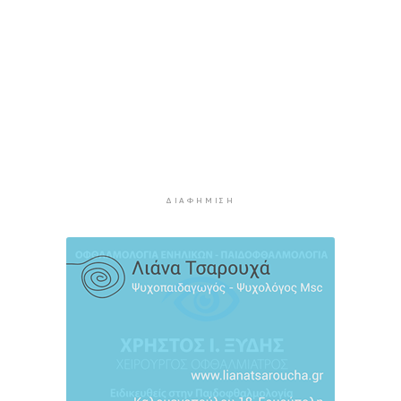
Δήμος Πάρου: Ζητάει έκτακτη χρηματοδότηση
για τα "Πράσινα Σημεία"
3 ώρες 7 λεπτά πρίν
Μήλος: Απεγκλωβίστηκε 33χρονος που είχε
αναρριχηθεί σε βράχο μέσα στη θάλασσα
3 ώρες 33 λεπτά πρίν
Δήμος Πάρου: Αδυνατεί να πραγματοποιήσει
την αποκομιδή των ογκωδών αποβλήτων
4 ώρες 10 λεπτά πρίν
ΔΙΑΦΉΜΙΣΗ