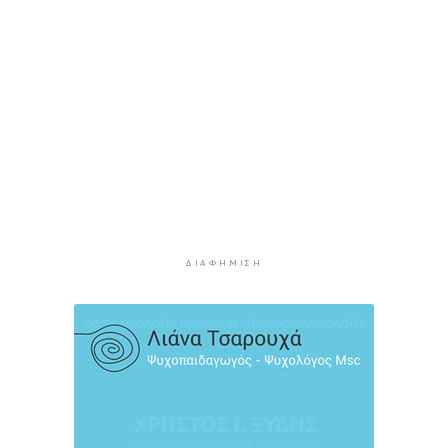
κανόνες για επενδύσεις, νησιά και
προορισμούς υπό πίεση
3 ώρες 16 λεπτά πρίν
Ήττα της Σάκκαρη με 2-0 από την Γκοφ και
αποκλεισμός στο Τορόντο
3 ώρες 35 λεπτά πρίν
Πολύ υψηλός κίνδυνος πυρκαγιάς σήμερα σε
Κρήτη και Βόρειο Αιγαίο, ποιες περιοχές είναι
στο «πορτοκαλί»
3 ώρες 55 λεπτά πρίν
ΔΙΑΦΉΜΙΣΗ
«Παίζω άρα υπάρχω» στον Πύργο Μπαζαίου
4 ώρες 17 λεπτά πρίν
Κάλεσμα της Λαϊκής Συσπείρωσης Πάρου στη
συγκέντρωση για τις πυρκαγιές
4 ώρες 39 λεπτά πρίν