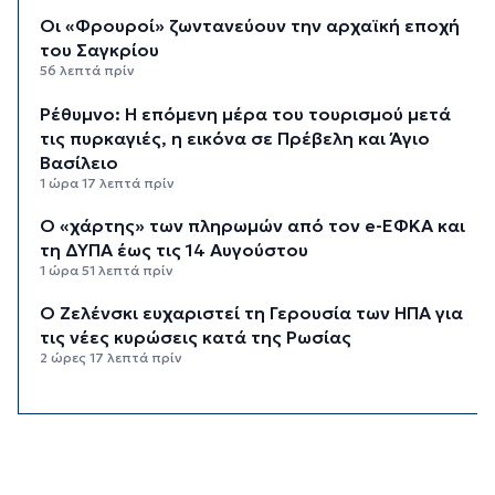
Οι «Φρουροί» ζωντανεύουν την αρχαϊκή εποχή
του Σαγκρίου
56 λεπτά πρίν
Ρέθυμνο: Η επόμενη μέρα του τουρισμού μετά
τις πυρκαγιές, η εικόνα σε Πρέβελη και Άγιο
Βασίλειο
1 ώρα 17 λεπτά πρίν
Ο «χάρτης» των πληρωμών από τον e-ΕΦΚΑ και
τη ΔΥΠΑ έως τις 14 Αυγούστου
1 ώρα 51 λεπτά πρίν
Ο Ζελένσκι ευχαριστεί τη Γερουσία των ΗΠΑ για
τις νέες κυρώσεις κατά της Ρωσίας
2 ώρες 17 λεπτά πρίν
Κυκλάδες: Συνελήφθησαν έξι άτομα για
ηχορύπανση από καταστήματα
2 ώρες 52 λεπτά πρίν
Ειδικό Χωροταξικό για τον Τουρισμό: Οι νέοι