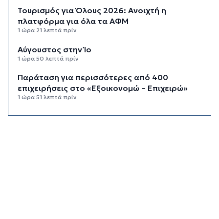
Τουρισμός για Όλους 2026: Ανοιχτή η
πλατφόρμα για όλα τα ΑΦΜ
1 ώρα 21 λεπτά πρίν
Αύγουστος στην Ίο
1 ώρα 50 λεπτά πρίν
Παράταση για περισσότερες από 400
επιχειρήσεις στο «Εξοικονομώ – Επιχειρώ»
1 ώρα 51 λεπτά πρίν
Μήλος: Εισαγγελική παρέμβαση για την
προσγείωση ελικοπτέρου στο Σαρακήνικο
2 ώρες 30 λεπτά πρίν
Οι εκδηλώσεις του «Φεστιβάλ Στρογγύλη On
the Road»
2 ώρες 44 λεπτά πρίν
Ανασφάλιστα οχήματα: Διαδικασίες εξπρές για
την εξέταση των ενστάσεων
3 ώρες 7 λεπτά πρίν