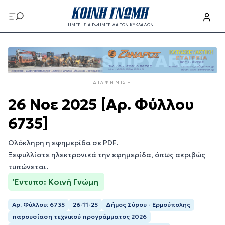
Παράκαμψη
προς
ΗΜΕΡΗΣΙΑ ΕΦΗΜΕΡΙΔΑ ΤΩΝ ΚΥΚΛΑΔΩΝ
το
Παράκαμψη
κυρίως
προς
περιεχόμενο
το
κυρίως
ΔΙΑΦΉΜΙΣΗ
περιεχόμενο
26 Νοε 2025 [Αρ. Φύλλου
6735]
Ολόκληρη η εφημερίδα σε PDF.
Ξεφυλλίστε ηλεκτρονικά την εφημερίδα, όπως ακριβώς
τυπώνεται.
Έντυπο: Κοινή Γνώμη
Αρ. Φύλλου: 6735
26-11-25
Δήμος Σύρου - Ερμούπολης
παρουσίαση τεχνικού προγράμματος 2026