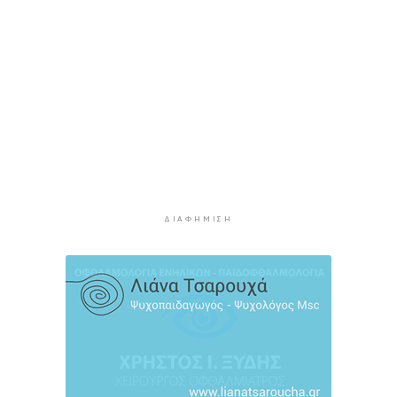
Σύρος: Σοβαρό τροχαίο ατύχημα στο λιμάνι της
Ερμούπολης
10 ώρες 35 λεπτά πρίν
ΔΥΠΑ: 8.000 νέες θέσεις εργασίας για
ανέργους 55+ - Πώς θα πάρετε τα ένσημα για
σύνταξη
10 ώρες 42 λεπτά πρίν
ΕΛΣΤΑΤ: Υποχώρησε ο πληθωρισμός στο 3,4%
τον Ιούλιο - Επιμένει η ακρίβεια σε καύσιμα και
ΔΙΑΦΉΜΙΣΗ
ενοίκια
11 ώρες 6 λεπτά πρίν
Πάνω από 1 στους 5 Έλληνες καπνίζει
καθημερινά
11 ώρες 53 λεπτά πρίν