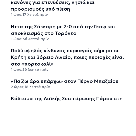
κανόνες για επενδύσεις, νησιά και
προορισμούς υπό πίεση
1 ώρα 17 λεπτά πρίν
Ήττα της Σάκκαρη με 2-0 από την Γκοφ και
αποκλεισμός στο Τορόντο
1 ώρα 36 λεπτά πρίν
Πολύ υψηλός κίνδυνος πυρκαγιάς σήμερα σε
Κρήτη και Βόρειο Αιγαίο, ποιες περιοχές είναι
στο «πορτοκαλί»
1 ώρα 56 λεπτά πρίν
«Παίζω άρα υπάρχω» στον Πύργο Μπαζαίου
2 ώρες 18 λεπτά πρίν
Κάλεσμα της Λαϊκής Συσπείρωσης Πάρου στη
συγκέντρωση για τις πυρκαγιές
2 ώρες 40 λεπτά πρίν
Αίθριος ο καιρός στις Κυκλάδες με τη
Θερμοκρασία να φτάνει τους 31 βαθμούς
3 ώρες 1 λεπτό πρίν