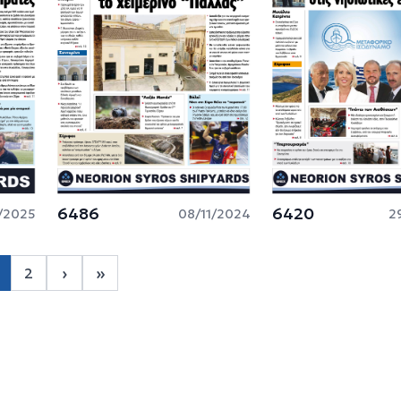
6486
6420
/2025
08/11/2024
2
Σελιδοποίηση
›
»
2
Page 2
Next page
Last page