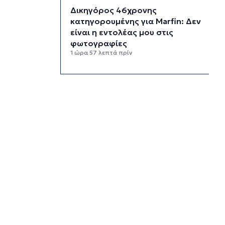
Δικηγόρος 46χρονης
κατηγορουμένης για Marfin: Δεν
είναι η εντολέας μου στις
φωτογραφίες
1 ώρα 57 λεπτά πρίν
Συνεδρίασε η Επιτροπή
Εκτίμησης Κινδύνου λόγω των
υψηλών θερμοκρασιών και της
ενίσχυσης των ανέμων
2 ώρες 19 λεπτά πρίν
Τήνος: Σύλληψη για κλοπή και
παραμέληση εποπτείας
ανηλίκων
2 ώρες 42 λεπτά πρίν
Οι «Φρουροί» ζωντανεύουν την
αρχαϊκή εποχή του Σαγκρίου
3 ώρες πρίν
Ρέθυμνο: Η επόμενη μέρα του