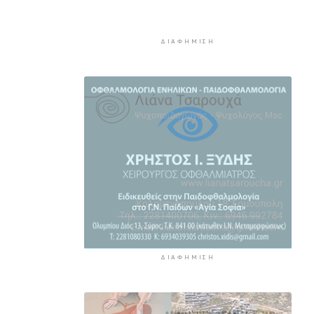
τουρισμού μετά τις πυρκαγιές, η
εικόνα σε Πρέβελη και Άγιο
ΔΙΑΦΉΜΙΣΗ
Βασίλειο
3 ώρες 21 λεπτά πρίν
Ο «χάρτης» των πληρωμών από
τον e-ΕΦΚΑ και τη ΔΥΠΑ έως τις
14 Αυγούστου
3 ώρες 55 λεπτά πρίν
Ο Ζελένσκι ευχαριστεί τη
Γερουσία των ΗΠΑ για τις νέες
κυρώσεις κατά της Ρωσίας
4 ώρες 21 λεπτά πρίν
Κυκλάδες: Συνελήφθησαν έξι
άτομα για ηχορύπανση από
καταστήματα
ΔΙΑΦΉΜΙΣΗ
4 ώρες 56 λεπτά πρίν