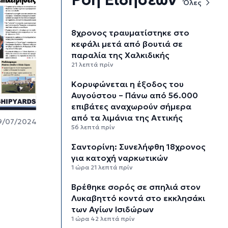
Όλες
8χρονος τραυματίστηκε στο
κεφάλι μετά από βουτιά σε
παραλία της Χαλκιδικής
21 λεπτά πρίν
Κορυφώνεται η έξοδος του
Αυγούστου – Πάνω από 56.000
επιβάτες αναχωρούν σήμερα
από τα λιμάνια της Αττικής
9/07/2024
56 λεπτά πρίν
Σαντορίνη: Συνελήφθη 18χρονος
για κατοχή ναρκωτικών
1 ώρα 21 λεπτά πρίν
Βρέθηκε σορός σε σπηλιά στον
Λυκαβηττό κοντά στο εκκλησάκι
των Αγίων Ισιδώρων
1 ώρα 42 λεπτά πρίν