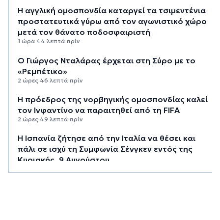
Η αγγλική ομοσπονδία καταργεί τα τσιμεντένια
προστατευτικά γύρω από τον αγωνιστικό χώρο
μετά τον θάνατο ποδοσφαιριστή
1 ώρα 44 λεπτά πρίν
Ο Γιώργος Νταλάρας έρχεται στη Σύρο με το
«Ρεμπέτικο»
2 ώρες 46 λεπτά πρίν
Η πρόεδρος της νορβηγικής ομοσπονδίας καλεί
τον Ινφαντίνο να παραιτηθεί από τη FIFA
2 ώρες 49 λεπτά πρίν
H Ισπανία ζήτησε από την Ιταλία να θέσει και
πάλι σε ισχύ τη Συμφωνία Σένγκεν εντός της
Κυριακής, 9 Αυγούστου
3 ώρες 28 λεπτά πρίν
«Στάχτη» 272.860 στρέμματα αυτό το
καλοκαίρι
4 ώρες 11 λεπτά πρίν