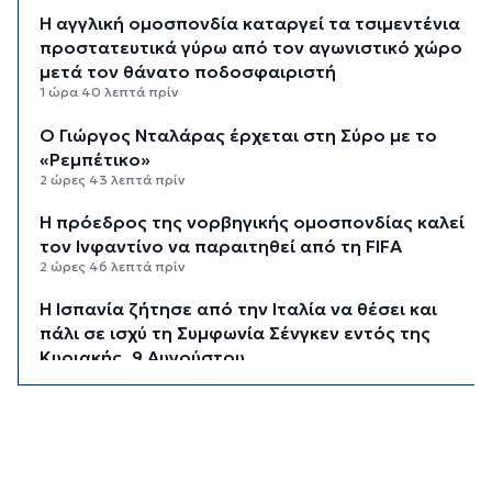
Η αγγλική ομοσπονδία καταργεί τα τσιμεντένια
προστατευτικά γύρω από τον αγωνιστικό χώρο
μετά τον θάνατο ποδοσφαιριστή
1 ώρα 40 λεπτά πρίν
Ο Γιώργος Νταλάρας έρχεται στη Σύρο με το
«Ρεμπέτικο»
2 ώρες 43 λεπτά πρίν
Η πρόεδρος της νορβηγικής ομοσπονδίας καλεί
τον Ινφαντίνο να παραιτηθεί από τη FIFA
2 ώρες 46 λεπτά πρίν
H Ισπανία ζήτησε από την Ιταλία να θέσει και
πάλι σε ισχύ τη Συμφωνία Σένγκεν εντός της
Κυριακής, 9 Αυγούστου
3 ώρες 25 λεπτά πρίν
«Στάχτη» 272.860 στρέμματα αυτό το
καλοκαίρι
4 ώρες 8 λεπτά πρίν