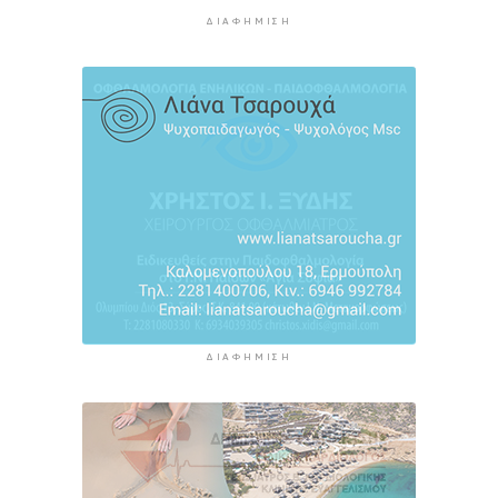
βαθμούς Κελσίου
ΔΙΑΦΉΜΙΣΗ
5 ώρες 57 λεπτά πρίν
Ερμούπολιν! Η ιστορία ζωντανεύει
6 ώρες 7 λεπτά πρίν
ΔΙΑΦΉΜΙΣΗ