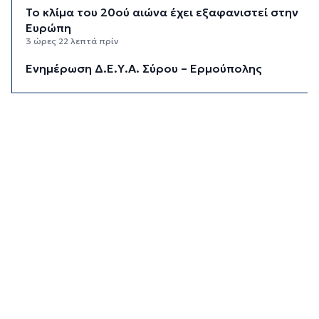
Το κλίμα του 20ού αιώνα έχει εξαφανιστεί στην
Ευρώπη
3 ώρες 22 λεπτά πρίν
Ενημέρωση Δ.Ε.Υ.Α. Σύρου – Ερμούπολης
3 ώρες 50 λεπτά πρίν
«Στέρεψε» η αγορά από πινακίδες
κυκλοφορίας: Χιλιάδες αυτοκίνητα παραμένουν
αταξινόμητα - Λύση αναζητά το υπουργείο
4 ώρες 16 λεπτά πρίν
Υπόθεση Marfin: Στον εισαγγελέα σήμερα η
46χρονη που κατηγορείται για την επίθεση –
Πέρασε τη νύχτα στη ΓΑΔΑ
4 ώρες 49 λεπτά πρίν
Χρηματιστήριο: Αυτά είναι τα πιο «εμπορικά»
χαρτιά της Αθήνας
5 ώρες 22 λεπτά πρίν
Καιρός: Ηλιοφάνεια και θερμοκρασία έως 38