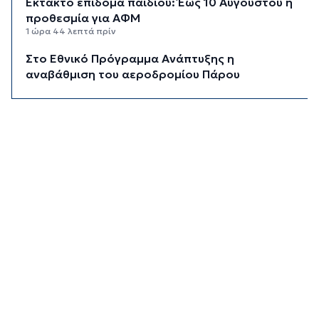
Έκτακτο επίδομα παιδιού: Έως 10 Αυγούστου η
προθεσμία για ΑΦΜ
1 ώρα 44 λεπτά πρίν
Στο Εθνικό Πρόγραμμα Ανάπτυξης η
αναβάθμιση του αεροδρομίου Πάρου
2 ώρες 9 λεπτά πρίν
Νέα ταυτότητα: Πού πρέπει να
επικαιροποιήσετε τα στοιχεία σας όταν την
παραλάβετε
2 ώρες 28 λεπτά πρίν
Μεταβιβάσεις: Από ελεγκτικό κόσκινο χιλιάδες
συμβόλαια για το πιστοποιητικό ΕΝΦΙΑ
2 ώρες 48 λεπτά πρίν
Συνελήφθη αστυνομικός στη Μύκονο για
επικίνδυνη οδήγηση και απείθεια
3 ώρες 9 λεπτά πρίν
Εντοπίστηκαν 40 μετανάστες νότια της
Ιεράπετρας