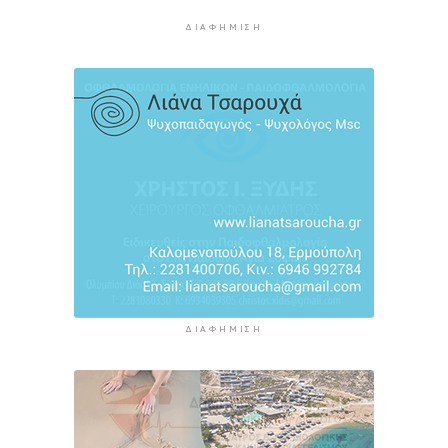
3 ώρες 28 λεπτά πρίν
ΔΙΑΦΉΜΙΣΗ
Ακρίβεια: Αυξάνεται ο κίνδυνος νέων
ανατιμήσεων - Οι κατηγορίες με τη μεγαλύτερη
πίεση
3 ώρες 48 λεπτά πρίν
ΔΙΑΦΉΜΙΣΗ