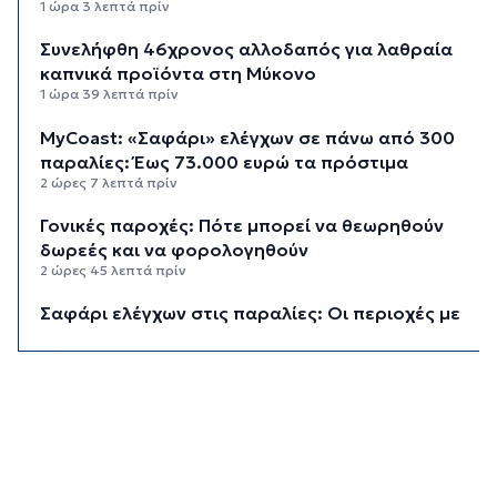
1 ώρα 3 λεπτά πρίν
Συνελήφθη 46χρονος αλλοδαπός για λαθραία
καπνικά προϊόντα στη Μύκονο
1 ώρα 39 λεπτά πρίν
MyCoast: «Σαφάρι» ελέγχων σε πάνω από 300
παραλίες: Έως 73.000 ευρώ τα πρόστιμα
2 ώρες 7 λεπτά πρίν
Γονικές παροχές: Πότε μπορεί να θεωρηθούν
δωρεές και να φορολογηθούν
2 ώρες 45 λεπτά πρίν
Σαφάρι ελέγχων στις παραλίες: Οι περιοχές με
τις περισσότερες καταγγελίες – Πώς τα drones
εντοπίζουν τις αυθαιρεσίες
3 ώρες 19 λεπτά πρίν
Έρευνα ΕΟΤ: Η Ελλάδα στις κορυφαίες επιλογές
των Ευρώπαίων ταξιδιωτών
3 ώρες 21 λεπτά πρίν