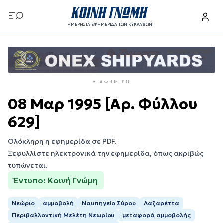
Παράκαμψη
προς
ΗΜΕΡΗΣΙΑ ΕΦΗΜΕΡΙΔΑ ΤΩΝ ΚΥΚΛΑΔΩΝ
το
Παράκαμψη
κυρίως
προς
περιεχόμενο
το
κυρίως
ΔΙΑΦΉΜΙΣΗ
περιεχόμενο
08 Μαρ 1995 [Αρ. Φύλλου
629]
Ολόκληρη η εφημερίδα σε PDF.
Ξεφυλλίστε ηλεκτρονικά την εφημερίδα, όπως ακριβώς
τυπώνεται.
Έντυπο: Κοινή Γνώμη
Νεώριο
αμμοβολή
Ναυπηγείο Σύρου
Λαζαρέττα
Περιβαλλοντική Μελέτη Νεωρίου
μεταφορά αμμοβολής