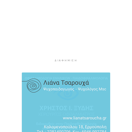
Μετρό Αθήνας: 29,4 χλμ. νέων σιδηροτροχιών –
Στο τελικό στάδιο η αναβάθμιση
3 ώρες 55 λεπτά πρίν
Άνδρος: Εικαστικό «Φως εκ φωτός» στο Ίδρυμα
Π. και Μ. Κυδωνιέως
4 ώρες 31 λεπτά πρίν
Το κλίμα του 20ού αιώνα έχει εξαφανιστεί στην
Ευρώπη
ΔΙΑΦΉΜΙΣΗ
5 ώρες 49 λεπτά πρίν
Ενημέρωση Δ.Ε.Υ.Α. Σύρου – Ερμούπολης
6 ώρες 17 λεπτά πρίν