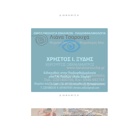
Νέα στήριξη στη Φιλαρμονική
Ορχήστρα του Δήμου Σύρου –
Ερμούπολης
ΔΙΑΦΉΜΙΣΗ
3 ώρες 12 λεπτά πρίν
ΕΛΑΣ για το περιστατικό στην
Κρήτη με τον τουρίστα: Δεν
προκύπτει προσέγγιση ανήλικης
έναντι αμοιβής
3 ώρες 32 λεπτά πρίν
Κυκλάδες: Πολύ υψηλός κίνδυνος
πυρκαγιάς για αύριο Κυριακή
4 ώρες 13 λεπτά πρίν
8χρονος τραυματίστηκε στο
κεφάλι μετά από βουτιά σε
παραλία της Χαλκιδικής
ΔΙΑΦΉΜΙΣΗ
4 ώρες 32 λεπτά πρίν
Κορυφώνεται η έξοδος του
Αυγούστου – Πάνω από 56.000