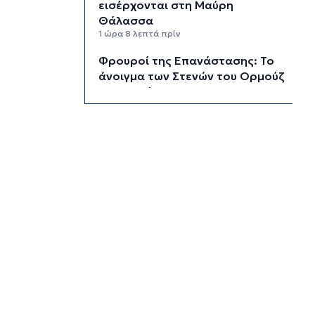
εισέρχονται στη Μαύρη
Θάλασσα
1 ώρα 8 λεπτά πρίν
Φρουροί της Επανάστασης: Το
άνοιγμα των Στενών του Ορμούζ
δεν σχετίζεται με τις
διαπραγματεύσεις Τεχεράνης
και Ομάν
1 ώρα 31 λεπτά πρίν
Χαρδαλιάς: Καμία
ανεμογεννήτρια σε καμένες και
αναδασωτέες περιοχές της
Αττικής
2 ώρες 8 λεπτά πρίν
Σε 57χρονη γυναίκα ανήκει η
σορός στον Λυκαβηττό, από
πτώση ο θάνατος
2 ώρες 30 λεπτά πρίν