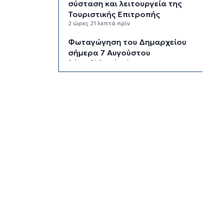
σύσταση και λειτουργεία της
Τουριστικής Επιτροπής
2 ώρες 21 λεπτά πρίν
Φωταγώγηση του Δημαρχείου
σήμερα 7 Αυγούστου
2 ώρες 24 λεπτά πρίν
Ο Διεθνής Μαραθώνιος Ρόδου
και η TUI συνεχίζουν την
εξαιρετικά επιτυχημένη
συνεργασία έως το 2030
2 ώρες 57 λεπτά πρίν
Συνελήφθη 46χρονος
αλλοδαπός για λαθραία καπνικά
προϊόντα στη Μύκονο
3 ώρες 33 λεπτά πρίν
MyCoast: «Σαφάρι» ελέγχων σε
πάνω από 300 παραλίες: Έως
73.000 ευρώ τα πρόστιμα