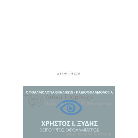
τις νέες κυρώσεις κατά της Ρωσίας
2 ώρες 45 λεπτά πρίν
Κυκλάδες: Συνελήφθησαν έξι άτομα για
ηχορύπανση από καταστήματα
3 ώρες 20 λεπτά πρίν
Ειδικό Χωροταξικό για τον Τουρισμό: Οι νέοι
κανόνες για επενδύσεις, νησιά και
προορισμούς υπό πίεση
3 ώρες 44 λεπτά πρίν
ΔΙΑΦΉΜΙΣΗ
Ήττα της Σάκκαρη με 2-0 από την Γκοφ και
αποκλεισμός στο Τορόντο
4 ώρες 3 λεπτά πρίν
Πολύ υψηλός κίνδυνος πυρκαγιάς σήμερα σε
Κρήτη και Βόρειο Αιγαίο, ποιες περιοχές είναι
στο «πορτοκαλί»
4 ώρες 23 λεπτά πρίν