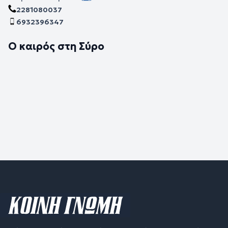
2281080037
6932396347
Ο καιρός στη Σύρο