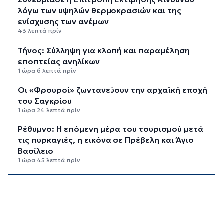
λόγω των υψηλών θερμοκρασιών και της
ενίσχυσης των ανέμων
43 λεπτά πρίν
Τήνος: Σύλληψη για κλοπή και παραμέληση
εποπτείας ανηλίκων
1 ώρα 6 λεπτά πρίν
Οι «Φρουροί» ζωντανεύουν την αρχαϊκή εποχή
του Σαγκρίου
1 ώρα 24 λεπτά πρίν
Ρέθυμνο: Η επόμενη μέρα του τουρισμού μετά
τις πυρκαγιές, η εικόνα σε Πρέβελη και Άγιο
Βασίλειο
1 ώρα 45 λεπτά πρίν
Ο «χάρτης» των πληρωμών από τον e-ΕΦΚΑ και
τη ΔΥΠΑ έως τις 14 Αυγούστου
2 ώρες 19 λεπτά πρίν
Ο Ζελένσκι ευχαριστεί τη Γερουσία των ΗΠΑ για