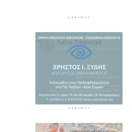
Εκτάκτως το Star Flyer στο
λιμάνι της Ερμούπολης
3 ώρες 21 λεπτά πρίν
ΔΙΑΦΉΜΙΣΗ
Μύκονος: 42χρονος έχασε τη
ζωή του στην άσφαλτο
3 ώρες 43 λεπτά πρίν
Κάρτα Αγρότη: Πώς θα
ενεργοποιείται ψηφιακά από τις
28 Αυγούστου
3 ώρες 58 λεπτά πρίν
ΔΙΑΦΉΜΙΣΗ