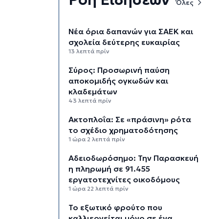
Όλες
Νέα όρια δαπανών για ΣΑΕΚ και
σχολεία δεύτερης ευκαιρίας
13 λεπτά πρίν
Σύρος: Προσωρινή παύση
αποκομιδής ογκωδών και
κλαδεμάτων
43 λεπτά πρίν
Aκτοπλοΐα: Σε «πράσινη» ρότα
το σχέδιο χρηματοδότησης
1 ώρα 2 λεπτά πρίν
Αδειοδωρόσημο: Την Παρασκευή
η πληρωμή σε 91.455
εργατοτεχνίτες οικοδόμους
1 ώρα 22 λεπτά πρίν
Το εξωτικό φρούτο που
καλλιεργείται μόνο σε ένα