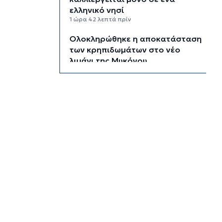
ελληνικό νησί
1 ώρα 42 λεπτά πρίν
Ολοκληρώθηκε η αποκατάσταση
των κρηπιδωμάτων στο νέο
λιμάνι της Μυκόνου
1 ώρα 55 λεπτά πρίν
Πώς αμείβεται η αργία της 15ης
Αυγούστου
2 ώρες 22 λεπτά πρίν
Ο ρόλος της ΕΡΤ στην ανάδειξη
της πολιτιστικής και τουριστικής
ταυτότητας της Σύρου
2 ώρες 42 λεπτά πρίν
Περιπέτεια για πέντε επιβάτες
ιστιοφόρου ανοιχτά της
Σερίφου
3 ώρες 3 λεπτά πρίν