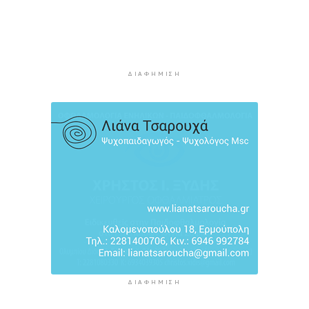
3 ώρες 17 λεπτά πρίν
Εντοπίστηκαν 40 μετανάστες νότια της
Ιεράπετρας
3 ώρες 37 λεπτά πρίν
ΔΙΑΦΉΜΙΣΗ
Ακρίβεια: Αυξάνεται ο κίνδυνος νέων
ανατιμήσεων - Οι κατηγορίες με τη μεγαλύτερη
πίεση
3 ώρες 57 λεπτά πρίν
ΔΙΑΦΉΜΙΣΗ