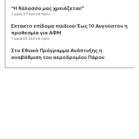
“Η θάλασσα μας χρειάζεται!”
1 ώρα 37 λεπτά πρίν
Έκτακτο επίδομα παιδιού: Έως 10 Αυγούστου η
προθεσμία για ΑΦΜ
1 ώρα 53 λεπτά πρίν
Στο Εθνικό Πρόγραμμα Ανάπτυξης η
αναβάθμιση του αεροδρομίου Πάρου
2 ώρες 18 λεπτά πρίν
Νέα ταυτότητα: Πού πρέπει να
επικαιροποιήσετε τα στοιχεία σας όταν την
παραλάβετε
2 ώρες 37 λεπτά πρίν
Μεταβιβάσεις: Από ελεγκτικό κόσκινο χιλιάδες
συμβόλαια για το πιστοποιητικό ΕΝΦΙΑ
2 ώρες 57 λεπτά πρίν
Συνελήφθη αστυνομικός στη Μύκονο για
επικίνδυνη οδήγηση και απείθεια