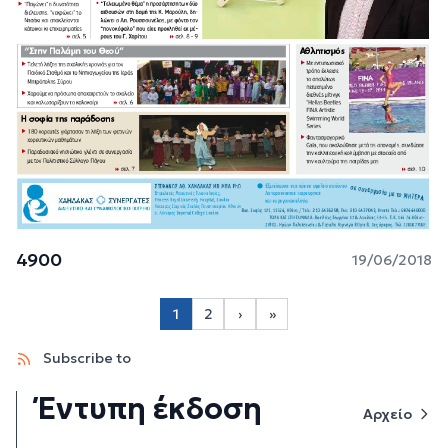
4900
19/06/2018
Σελιδοποίηση
1
2
›
»
Page 2
Next page
Last page
Subscribe to
Έντυπη έκδοση
Αρχείο