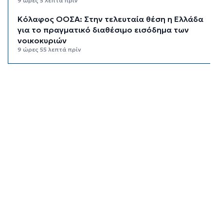
9 ώρες 5 λεπτά πρίν
Κόλαφος ΟΟΣΑ: Στην τελευταία θέση η Ελλάδα
για το πραγματικό διαθέσιμο εισόδημα των
νοικοκυριών
9 ώρες 55 λεπτά πρίν
Κορυφώνεται η έξοδος των αδειούχων ενόψει
15αύγουστου: Γεμάτα πλοία, λεωφορεία και
ουρές χιλιομέτρων στα σύνορα
10 ώρες 31 λεπτά πρίν
Η αγγλική ομοσπονδία καταργεί τα τσιμεντένια
προστατευτικά γύρω από τον αγωνιστικό χώρο
μετά τον θάνατο ποδοσφαιριστή
11 ώρες 16 λεπτά πρίν
Ο Γιώργος Νταλάρας έρχεται στη Σύρο με το
«Ρεμπέτικο»
12 ώρες 18 λεπτά πρίν
Η πρόεδρος της νορβηγικής ομοσπονδίας καλεί
τον Ινφαντίνο να παραιτηθεί από τη FIFA