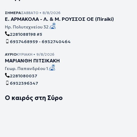
ΣΉΜΕΡΑ
ΣΆΒΒΑΤΟ • 8/8/2026
Ε. ΑΡΜΑΚΟΛΑ - Λ. & Μ. ΡΟΥΣΣΟΣ ΟΕ (Πiraiki)
Ηρ. Πολυτεχνείου 32
2281088198 #5
6937468959 - 6932740464
ΑΎΡΙΟ
ΚΥΡΙΑΚΉ • 9/8/2026
ΜΑΡΙΑΝΘΗ ΠΙΤΣΙΚΑΚΗ
Γεωρ. Παπανδρέου 1
2281080037
6932396347
Ο καιρός στη Σύρο