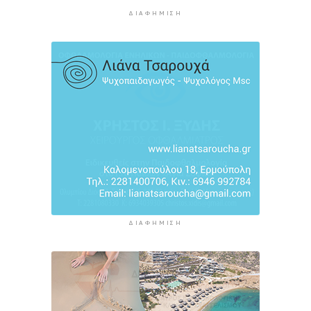
12 ώρες 21 λεπτά πρίν
ΔΙΑΦΉΜΙΣΗ
H Ισπανία ζήτησε από την Ιταλία να θέσει και
πάλι σε ισχύ τη Συμφωνία Σένγκεν εντός της
Κυριακής, 9 Αυγούστου
13 ώρες πρίν
«Στάχτη» 272.860 στρέμματα αυτό το
καλοκαίρι
13 ώρες 43 λεπτά πρίν
ΔΙΑΦΉΜΙΣΗ