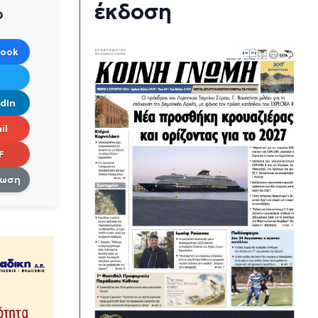
έκδοση
ο
book
dIn
il
F
πωση