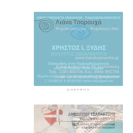
Νάξος: Ζητάει την άμεση
συνεδρίαση του Δημοτικού
Συμβουλίου για το Ειδικό
Χωροταξικό Πλαίσιο για τις ΑΠΕ
3 ώρες 26 λεπτά πρίν
“Η θάλασσα μας χρειάζεται!”
3 ώρες 48 λεπτά πρίν
ΔΙΑΦΉΜΙΣΗ