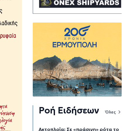
Ροή Ειδήσεων
Όλες
Aκτοπλοΐα: Σε «πράσινη» ρότα το