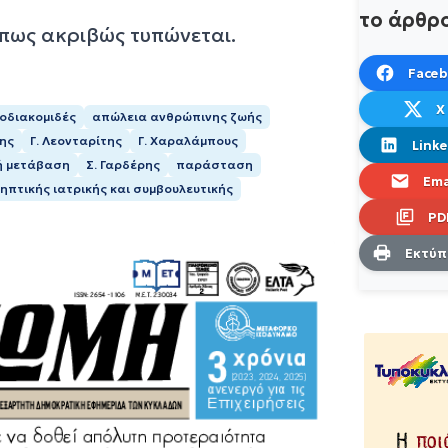
το άρθρ
όπως ακριβώς τυπώνεται.
Face
X
οδιακομιδές
απώλεια ανθρώπινης ζωής
ης
Γ. Λεονταρίτης
Γ. Χαραλάμπους
Linke
ή μετάβαση
Σ. Γαρδέρης
παράσταση
Ema
ηπτικής ιατρικής και συμβουλευτικής
PD
Εκτύ