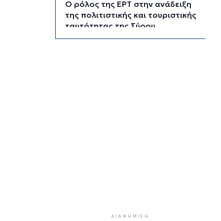
Ο ρόλος της ΕΡΤ στην ανάδειξη
της πολιτιστικής και τουριστικής
ταυτότητας της Σύρου
1 ώρα 48 λεπτά πρίν
Περιπέτεια για πέντε επιβάτες
ιστιοφόρου ανοιχτά της Σερίφου
2 ώρες 9 λεπτά πρίν
Εκτάκτως το Star Flyer στο λιμάνι
της Ερμούπολης
2 ώρες 28 λεπτά πρίν
Μύκονος: 42χρονος έχασε τη ζωή
του στην άσφαλτο
2 ώρες 49 λεπτά πρίν
Κάρτα Αγρότη: Πώς θα
ενεργοποιείται ψηφιακά από τις
28 Αυγούστου
3 ώρες 4 λεπτά πρίν
ΔΙΑΦΉΜΙΣΗ