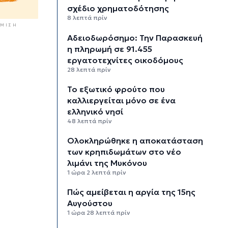
σχέδιο χρηματοδότησης
8 λεπτά πρίν
ΜΙΣΗ
Αδειοδωρόσημο: Την Παρασκευή
η πληρωμή σε 91.455
εργατοτεχνίτες οικοδόμους
28 λεπτά πρίν
Το εξωτικό φρούτο που
καλλιεργείται μόνο σε ένα
ελληνικό νησί
48 λεπτά πρίν
Ολοκληρώθηκε η αποκατάσταση
των κρηπιδωμάτων στο νέο
λιμάνι της Μυκόνου
1 ώρα 2 λεπτά πρίν
Πώς αμείβεται η αργία της 15ης
Αυγούστου
1 ώρα 28 λεπτά πρίν