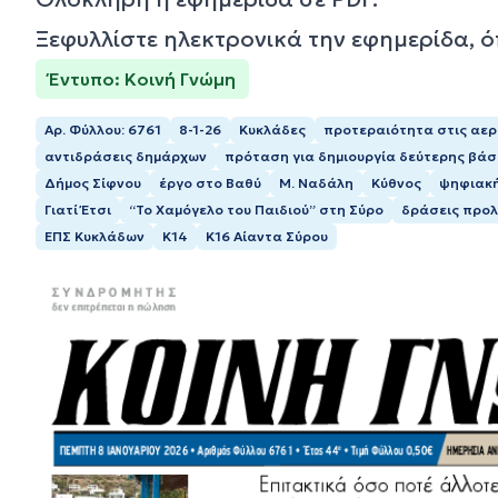
Ξεφυλλίστε ηλεκτρονικά την εφημερίδα, 
Έντυπο: Κοινή Γνώμη
Αρ. Φύλλου: 6761
8-1-26
Κυκλάδες
προτεραιότητα στις αερ
αντιδράσεις δημάρχων
πρόταση για δημιουργία δεύτερης βάσ
Δήμος Σίφνου
έργο στο Βαθύ
Μ. Ναδάλη
Κύθνος
ψηφιακ
Γιατί Έτσι
“Το Χαμόγελο του Παιδιού” στη Σύρο
δράσεις προλ
ΕΠΣ Κυκλάδων
Κ14
Κ16 Αίαντα Σύρου