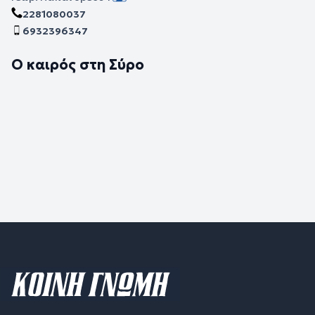
2281080037
6932396347
Ο καιρός στη Σύρο