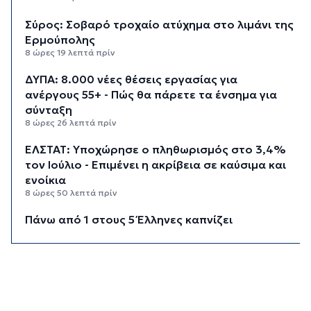
Σύρος: Σοβαρό τροχαίο ατύχημα στο λιμάνι της
Ερμούπολης
8 ώρες 19 λεπτά πρίν
ΔΥΠΑ: 8.000 νέες θέσεις εργασίας για
ανέργους 55+ - Πώς θα πάρετε τα ένσημα για
σύνταξη
8 ώρες 26 λεπτά πρίν
ΕΛΣΤΑΤ: Υποχώρησε ο πληθωρισμός στο 3,4%
τον Ιούλιο - Επιμένει η ακρίβεια σε καύσιμα και
ενοίκια
8 ώρες 50 λεπτά πρίν
Πάνω από 1 στους 5 Έλληνες καπνίζει
καθημερινά
9 ώρες 37 λεπτά πρίν
Αγρότες: Η νέα αίτηση ενίσχυσης 2026 στο
myAGRO, οι αλλαγές και οι προθεσμίες
10 ώρες 20 λεπτά πρίν