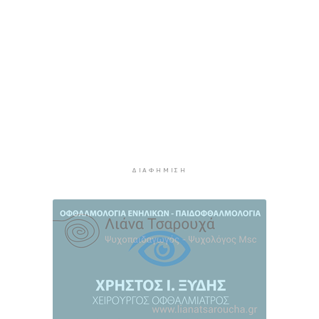
Κόλαφος ΟΟΣΑ: Στην τελευταία θέση η Ελλάδα
για το πραγματικό διαθέσιμο εισόδημα των
νοικοκυριών
11 ώρες 10 λεπτά πρίν
Κορυφώνεται η έξοδος των αδειούχων ενόψει
15αύγουστου: Γεμάτα πλοία, λεωφορεία και
ουρές χιλιομέτρων στα σύνορα
11 ώρες 46 λεπτά πρίν
Η αγγλική ομοσπονδία καταργεί τα τσιμεντένια
ΔΙΑΦΉΜΙΣΗ
προστατευτικά γύρω από τον αγωνιστικό χώρο
μετά τον θάνατο ποδοσφαιριστή
12 ώρες 30 λεπτά πρίν
Ο Γιώργος Νταλάρας έρχεται στη Σύρο με το
«Ρεμπέτικο»
13 ώρες 33 λεπτά πρίν