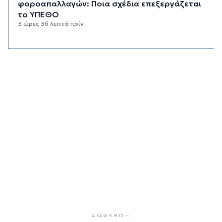
φοροαπαλλαγών: Ποια σχέδια επεξεργάζεται
το ΥΠΕΘΟ
3 ώρες 36 λεπτά πρίν
Ενδιαφέρον του Δήμου Πάρου για τη στέγαση
των εκπαιδευτικών
4 ώρες 6 λεπτά πρίν
Πάνω από 90 ειδικότητες και 860 τμήματα στις
δημόσιες ΣΑΕΚ
4 ώρες 36 λεπτά πρίν
Αυξήθηκαν οι Έλληνες που αποφάσισαν να
διακόψουν το κάπνισμα
5 ώρες 6 λεπτά πρίν
Δράση ενημέρωσης ασφαλούς κολύμβησης και
πρόληψης των πνιγμών
5 ώρες 36 λεπτά πρίν
Πέθανε ο συγγραφέας Γιάννης Γρηγοράκης
6 ώρες 6 λεπτά πρίν
ΔΙΑΦΉΜΙΣΗ