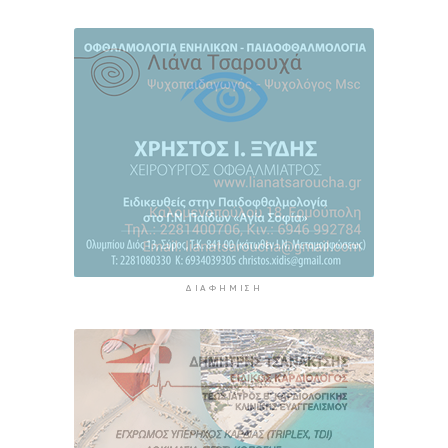
Προφυλακιστέος ο 26χρονος για τη δολοφονία
της 38χρονης Βρετανίδας στην Κυψέλη
6 ώρες 37 λεπτά πρίν
ΔΙΑΦΉΜΙΣΗ