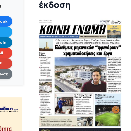
έκδοση
ο
book
dIn
il
F
πωση