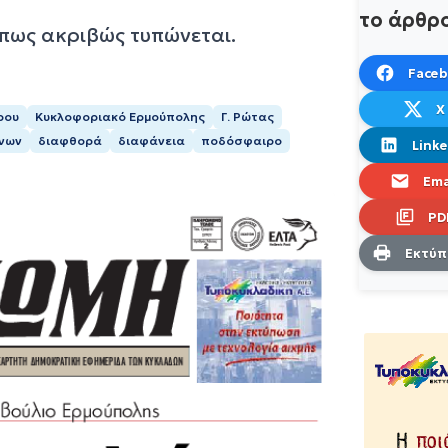
το άρθρ
όπως ακριβώς τυπώνεται.
Face
X
ρου
Κυκλοφοριακό Ερμούπολης
Γ. Ρώτας
ήνων
διαφθορά
διαφάνεια
ποδόσφαιρο
Linke
Ema
PD
Εκτύ