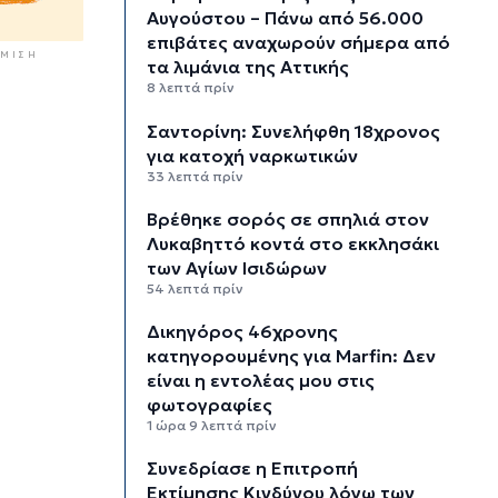
Αυγούστου – Πάνω από 56.000
επιβάτες αναχωρούν σήμερα από
ΜΙΣΗ
τα λιμάνια της Αττικής
8 λεπτά πρίν
Σαντορίνη: Συνελήφθη 18χρονος
για κατοχή ναρκωτικών
33 λεπτά πρίν
Βρέθηκε σορός σε σπηλιά στον
Λυκαβηττό κοντά στο εκκλησάκι
των Αγίων Ισιδώρων
54 λεπτά πρίν
Δικηγόρος 46χρονης
κατηγορουμένης για Marfin: Δεν
είναι η εντολέας μου στις
φωτογραφίες
1 ώρα 9 λεπτά πρίν
Συνεδρίασε η Επιτροπή
Εκτίμησης Κινδύνου λόγω των