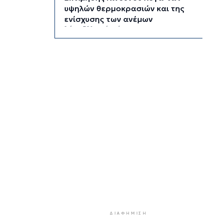
υψηλών θερμοκρασιών και της
ενίσχυσης των ανέμων
1 ώρα 31 λεπτά πρίν
Τήνος: Σύλληψη για κλοπή και
παραμέληση εποπτείας ανηλίκων
1 ώρα 54 λεπτά πρίν
Οι «Φρουροί» ζωντανεύουν την
αρχαϊκή εποχή του Σαγκρίου
2 ώρες 11 λεπτά πρίν
Ρέθυμνο: Η επόμενη μέρα του
τουρισμού μετά τις πυρκαγιές, η
εικόνα σε Πρέβελη και Άγιο
Βασίλειο
2 ώρες 33 λεπτά πρίν
Ο «χάρτης» των πληρωμών από
τον e-ΕΦΚΑ και τη ΔΥΠΑ έως τις
14 Αυγούστου
ΔΙΑΦΉΜΙΣΗ
3 ώρες 7 λεπτά πρίν