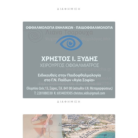
Προσάραξη ιστιοφόρου στη Νάξο
ΔΙΑΦΉΜΙΣΗ
5 ώρες 50 λεπτά πρίν
Στις 2 Σεπτεμβρίου η παρουσίαση του
οικονομικού προγράμματος της ΕΛ.Α.Σ. στη
Θεσσαλονίκη
5 ώρες 54 λεπτά πρίν
ΔΙΑΦΉΜΙΣΗ