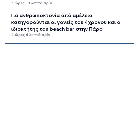
3 ώρες 58 λεπτά πρίν
Για ανθρωποκτονία από αμέλεια
κατηγορούνται οι γονείς του 4χρονου και ο
ιδιοκτήτης του beach bar στην Πάρο
4 ώρες 6 λεπτά πρίν
Kαύσωνας: Ένας καθηγητής δίνει συμβουλές για
να μην εξαντληθούμε από τη ζέστη
4 ώρες 20 λεπτά πρίν
Στουρνάρας στη Handelsblatt: Ευπρόσδεκτες
οι ξένες συμμετοχές στις ελληνικές τράπεζες
4 ώρες 57 λεπτά πρίν
Χοληστερόλη: Πέντε κινήσεις ματ για να την
ρίξετε χαμηλά
5 ώρες 20 λεπτά πρίν
Προληπτική ανάκληση παρτίδας μαρμελάδας
φράουλα
5 ώρες 28 λεπτά πρίν