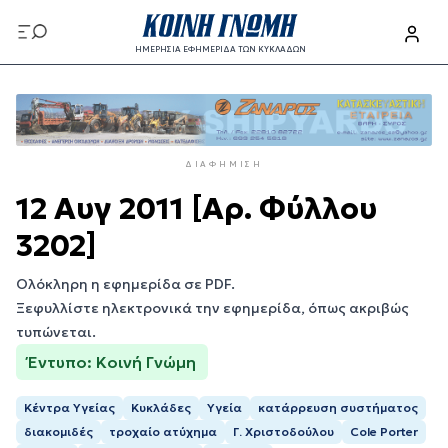
Παράκαμψη
προς
ΗΜΕΡΗΣΙΑ ΕΦΗΜΕΡΙΔΑ ΤΩΝ ΚΥΚΛΑΔΩΝ
το
Παράκαμψη
κυρίως
προς
περιεχόμενο
το
κυρίως
ΔΙΑΦΉΜΙΣΗ
περιεχόμενο
12 Αυγ 2011 [Αρ. Φύλλου
3202]
Ολόκληρη η εφημερίδα σε PDF.
Ξεφυλλίστε ηλεκτρονικά την εφημερίδα, όπως ακριβώς
τυπώνεται.
Έντυπο: Κοινή Γνώμη
Κέντρα Υγείας
Κυκλάδες
Υγεία
κατάρρευση συστήματος
διακομιδές
τροχαίο ατύχημα
Γ. Χριστοδούλου
Cole Porter