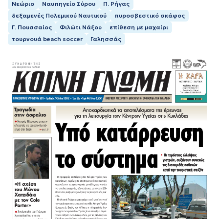
Νεώριο
Ναυπηγείο Σύρου
Π. Ρήγας
δεξαμενές Πολεμικού Ναυτικού
πυροσβεστικό σκάφος
Γ. Πουσσαίος
Φιλώτι Νάξου
επίθεση με μαχαίρι
τουρνουά beach soccer
Γαλησσάς