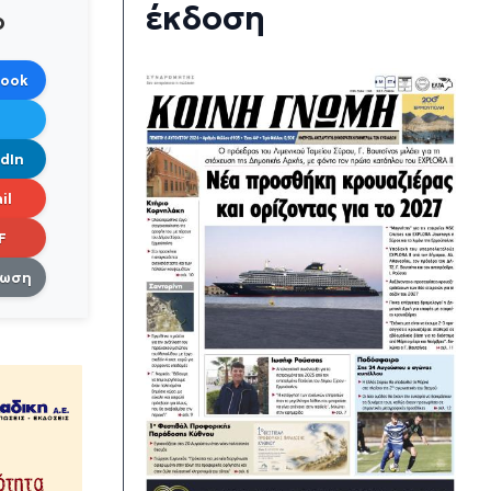
έκδοση
ο
book
dIn
il
F
πωση