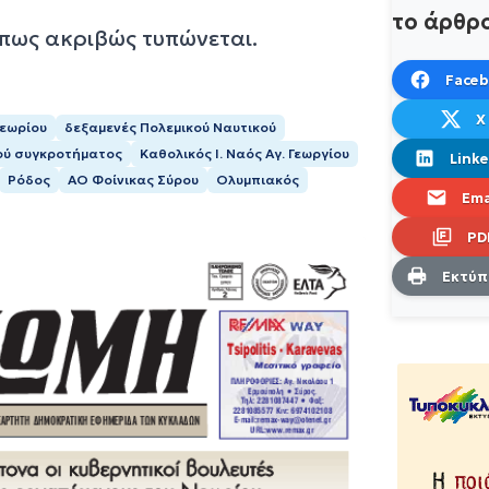
το άρθρ
όπως ακριβώς τυπώνεται.
Face
X
Νεωρίου
δεξαμενές Πολεμικού Ναυτικού
ού συγκροτήματος
Καθολικός Ι. Ναός Αγ. Γεωργίου
Linke
Ρόδος
ΑΟ Φοίνικας Σύρου
Ολυμπιακός
Ema
PD
Εκτύ