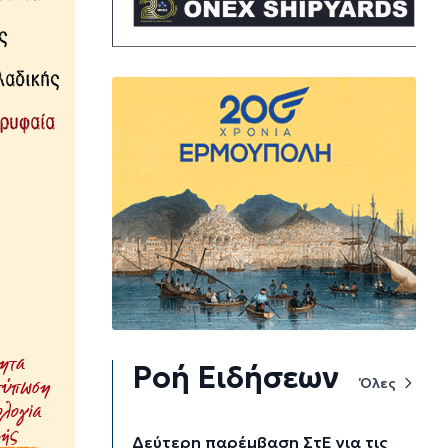
Ροή Ειδήσεων
Όλες
Δεύτερη παρέμβαση ΣτΕ για τις