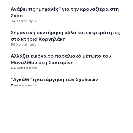
Ανάβει τις “μηχανές” για την κρουαζιέρα στη
Σύρο
34 λεπτά πρίν
Σημαντική συντήρηση αλλά και εκκρεμότητες
στο κτήριο Κορνηλάκη
39 λεπτά πρίν
Αλλάζει εικόνα το παραλιακό μέτωπο του
Μονολίθου στη Σαντορίνη
44 λεπτά πρίν
“Αγκάθι” η κατάργηση των Σχολικών
Επιτροπών
49 λεπτά πρίν
Τη Δευτέρα 24 Αυγούστου ο αγώνας κυπέλλου
της Ελλάς
54 λεπτά πρίν
Μπαίνουν οι βάσεις για το νέο Ενιαίο Δημοτικό
Σχολείο στην Κύθνο