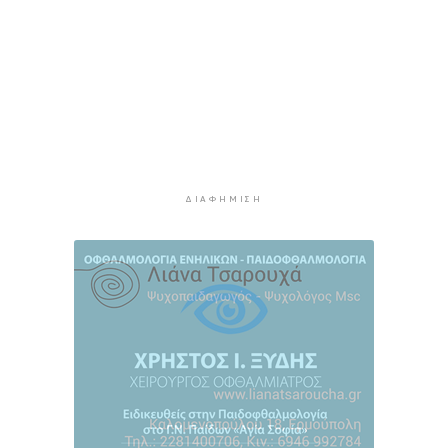
59 λεπτά πρίν
Εγκαινιάζεται ένας νέος πολιτιστικός θεσμός
1 ώρα 4 λεπτά πρίν
Χωρίς αποκαταστάσεις παρά τη φθορά
1 ώρα 9 λεπτά πρίν
ΔΙΑΦΉΜΙΣΗ