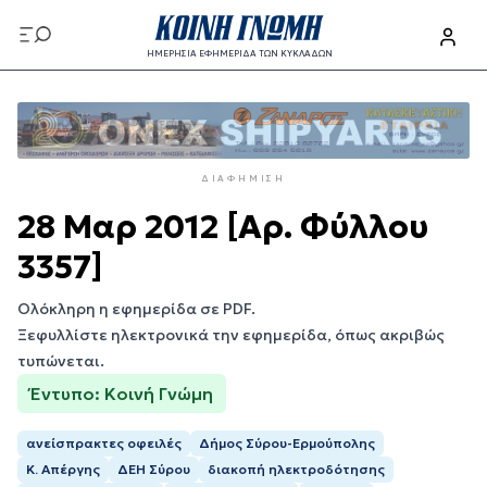
Παράκαμψη
προς
ΗΜΕΡΗΣΙΑ ΕΦΗΜΕΡΙΔΑ ΤΩΝ ΚΥΚΛΑΔΩΝ
το
Παράκαμψη
κυρίως
προς
περιεχόμενο
το
κυρίως
ΔΙΑΦΉΜΙΣΗ
περιεχόμενο
28 Μαρ 2012 [Αρ. Φύλλου
3357]
Ολόκληρη η εφημερίδα σε PDF.
Ξεφυλλίστε ηλεκτρονικά την εφημερίδα, όπως ακριβώς
τυπώνεται.
Έντυπο: Κοινή Γνώμη
ανείσπρακτες οφειλές
Δήμος Σύρου-Ερμούπολης
Κ. Απέργης
ΔΕΗ Σύρου
διακοπή ηλεκτροδότησης