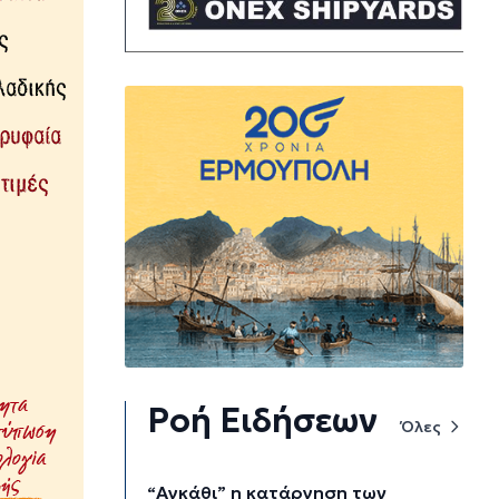
Ροή Ειδήσεων
Όλες
“Αγκάθι” η κατάργηση των