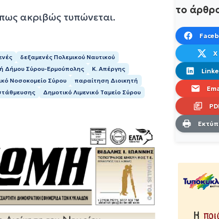
το άρθρ
όπως ακριβώς τυπώνεται.
Face
X
ενές
δεξαμενές Πολεμικού Ναυτικού
πή Δήμου Σύρου-Ερμούπολης
Κ. Απέργης
Linke
ικό Νοσοκομείο Σύρου
παραίτηση Διοικητή
Ema
 στάθμευσης
Δημοτικό Λιμενικό Ταμείο Σύρου
PD
Εκτύ