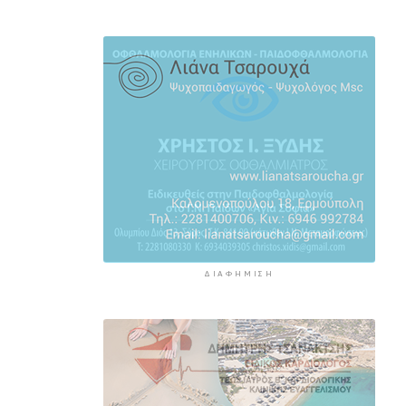
μια 10ετία
8 ώρες 19 λεπτά πρίν
Σύνηθες φαινόμενο τα
σποραδικά κρούσματα γρίπης σε
τουριστικούς προορισμούς όπως
η Ελλάδα
8 ώρες 45 λεπτά πρίν
ΔΙΑΦΉΜΙΣΗ