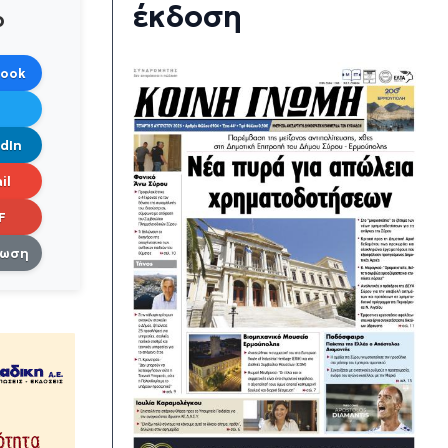
έκδοση
ο
book
dIn
il
F
πωση