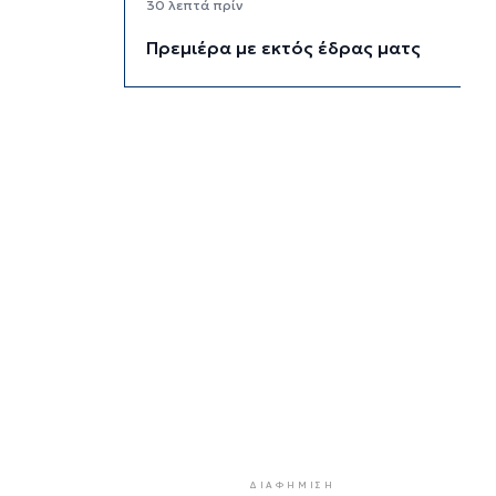
30 λεπτά πρίν
Πρεμιέρα με εκτός έδρας ματς
για τον ΑΠΑΣ Νάξου
30 λεπτά πρίν
Χρυσή Βίζα: Τούρκοι, Ισραηλινοί
και Κινέζοι επενδυτές ηγούνται
των επενδύσεων σε ακίνητα
6 ώρες 51 λεπτά πρίν
Ελαιόλαδο: Γιατί η αγορά δεν
βλέπει νέες ανατιμήσεις στις
τιμές
7 ώρες 19 λεπτά πρίν
ΠΟΞ: Μετατρέπει την ελληνική
γλώσσα σε εμπειρία φιλοξενίας
7 ώρες 47 λεπτά πρίν
Μαύρο το Πόρτο Γερμενό – Κάηκε
το 64% της Δυτικής Αττικής σε
ΔΙΑΦΉΜΙΣΗ