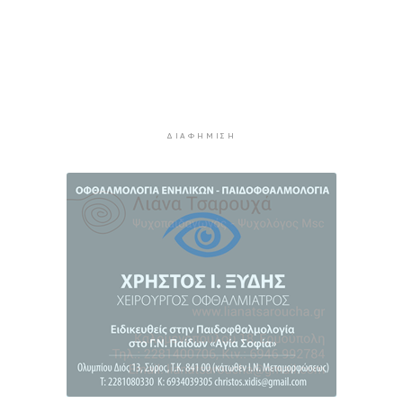
Μήλος: Ελικόπτερο “πάρκαρε” στο Σαρακήνικο
για να κάνουν μπάνιο οι επιβάτες του
4 ώρες 49 λεπτά πρίν
Σύρος: Σπουδαίες εμφανίσεις για τον Όμιλο
Αντισφαίρισης στο Πανελλήνιο Πρωτάθλημα
5 ώρες 15 λεπτά πρίν
ΔΙΑΦΉΜΙΣΗ
Παγκόσμιο Κ20: “Ασημένια” η Ιουλιάννα
Ρούσσου στα 800μ.
5 ώρες 45 λεπτά πρίν