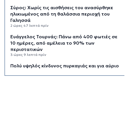
Σύρος: Χωρίς τις αισθήσεις του ανασύρθηκε
ηλικιωμένος από τη θαλάσσια περιοχή του
Γαλησσά
2 ώρες 47 λεπτά πρίν
Ευάγγελος Τουρνάς: Πάνω από 400 φωτιές σε
10 ημέρες, από αμέλεια το 90% των
περιστατικών
3 ώρες 9 λεπτά πρίν
Πολύ υψηλός κίνδυνος πυρκαγιάς και για αύριο
Δευτέρα στις Κυκλάδες
3 ώρες 28 λεπτά πρίν
Ασθενής ξυλοκόπησε νοσηλεύτρια στα
Επείγοντα του Ερυθρού Σταυρού
3 ώρες 39 λεπτά πρίν
Τουρισμός για Όλους 2026: Σήμερα οι αιτήσεις
για ΑΦΜ που λήγουν σε 9 ή 0
4 ώρες 14 λεπτά πρίν