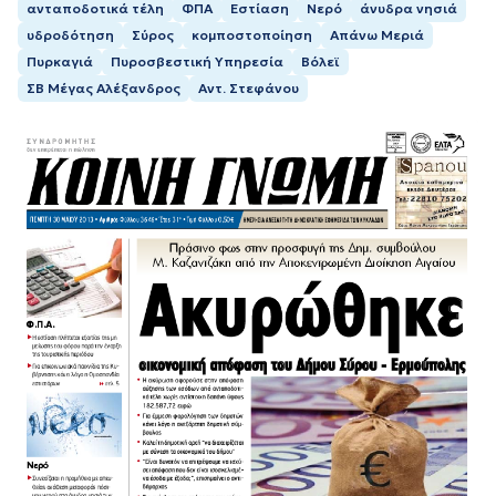
ανταποδοτικά τέλη
ΦΠΑ
Εστίαση
Νερό
άνυδρα νησιά
υδροδότηση
Σύρος
κομποστοποίηση
Απάνω Μεριά
Πυρκαγιά
Πυροσβεστική Υπηρεσία
Βόλεϊ
ΣΒ Μέγας Αλέξανδρος
Αντ. Στεφάνου