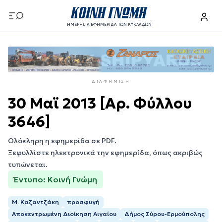
Παράκαμψη
προς
ΗΜΕΡΗΣΙΑ ΕΦΗΜΕΡΙΔΑ ΤΩΝ ΚΥΚΛΑΔΩΝ
το
Παράκαμψη
κυρίως
προς
περιεχόμενο
το
κυρίως
ΔΙΑΦΉΜΙΣΗ
περιεχόμενο
30 Μαϊ 2013 [Αρ. Φύλλου
3646]
Ολόκληρη η εφημερίδα σε PDF.
Ξεφυλλίστε ηλεκτρονικά την εφημερίδα, όπως ακριβώς
τυπώνεται.
Έντυπο: Κοινή Γνώμη
Μ. Καζαντζάκη
προσφυγή
Αποκεντρωμένη Διοίκηση Αιγαίου
Δήμος Σύρου-Ερμούπολης