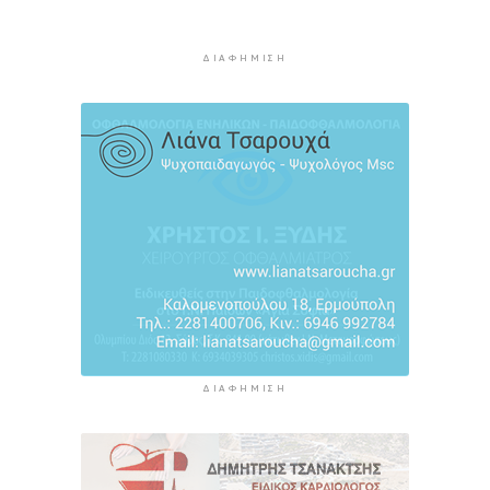
Πέθανε ο συγγραφέας Γιάννης Γρηγοράκης
6 ώρες πρίν
ΔΙΑΦΉΜΙΣΗ
Προφυλακιστέος ο 26χρονος για τη δολοφονία
της 38χρονης Βρετανίδας στην Κυψέλη
6 ώρες 31 λεπτά πρίν
ΔΙΑΦΉΜΙΣΗ