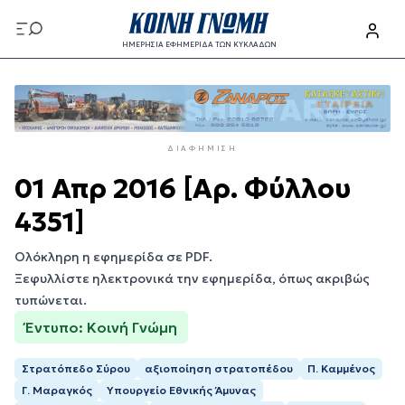
Παράκαμψη
προς
ΗΜΕΡΗΣΙΑ ΕΦΗΜΕΡΙΔΑ ΤΩΝ ΚΥΚΛΑΔΩΝ
το
Παράκαμψη
κυρίως
προς
περιεχόμενο
το
κυρίως
ΔΙΑΦΉΜΙΣΗ
περιεχόμενο
01 Απρ 2016 [Αρ. Φύλλου
4351]
Ολόκληρη η εφημερίδα σε PDF.
Ξεφυλλίστε ηλεκτρονικά την εφημερίδα, όπως ακριβώς
τυπώνεται.
Έντυπο: Κοινή Γνώμη
Στρατόπεδο Σύρου
αξιοποίηση στρατοπέδου
Π. Καμμένος
Γ. Μαραγκός
Υπουργείο Εθνικής Άμυνας