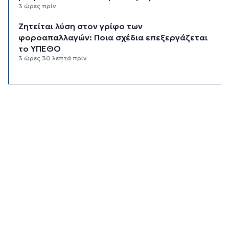
3 ώρες πρίν
Ζητείται λύση στον γρίφο των
φοροαπαλλαγών: Ποια σχέδια επεξεργάζεται
το ΥΠΕΘΟ
3 ώρες 30 λεπτά πρίν
Ενδιαφέρον του Δήμου Πάρου για τη στέγαση
των εκπαιδευτικών
4 ώρες πρίν
Πάνω από 90 ειδικότητες και 860 τμήματα στις
δημόσιες ΣΑΕΚ
4 ώρες 30 λεπτά πρίν
Αυξήθηκαν οι Έλληνες που αποφάσισαν να
διακόψουν το κάπνισμα
5 ώρες πρίν
Δράση ενημέρωσης ασφαλούς κολύμβησης και
πρόληψης των πνιγμών
5 ώρες 30 λεπτά πρίν