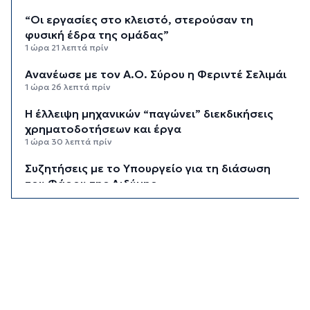
“Οι εργασίες στο κλειστό, στερούσαν τη
φυσική έδρα της ομάδας”
1 ώρα 21 λεπτά πρίν
Ανανέωσε με τον Α.Ο. Σύρου η Φεριντέ Σελιμάι
1 ώρα 26 λεπτά πρίν
Η έλλειψη μηχανικών “παγώνει” διεκδικήσεις
χρηματοδοτήσεων και έργα
1 ώρα 30 λεπτά πρίν
Συζητήσεις με το Υπουργείο για τη διάσωση
του Φάρου της Διδύμης
1 ώρα 35 λεπτά πρίν
Οριστικά στον Δήμο Σίφνου οι αθλητικές
εγκαταστάσεις της "Μαρούσας"
1 ώρα 41 λεπτά πρίν
Μια καινοτόμος εκπαιδευτική δράση που
συνδυάζει την ιστορία με την τεχνολογία
1 ώρα 46 λεπτά πρίν