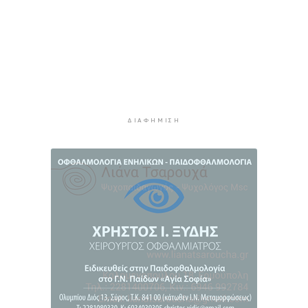
Σχολή προπονητών UEFA C στη Σύρο
1 ώρα 51 λεπτά πρίν
Πιλοτικό πρόγραμμα στην Τήνο για
περισσότερη ανακύκλωση στις επιχειρήσεις
1 ώρα 56 λεπτά πρίν
ΔΙΑΦΉΜΙΣΗ