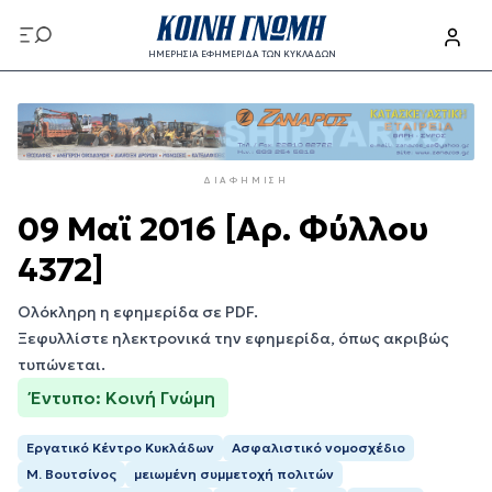
Παράκαμψη
προς
ΗΜΕΡΗΣΙΑ ΕΦΗΜΕΡΙΔΑ ΤΩΝ ΚΥΚΛΑΔΩΝ
το
Παράκαμψη
κυρίως
προς
περιεχόμενο
το
κυρίως
ΔΙΑΦΉΜΙΣΗ
περιεχόμενο
09 Μαϊ 2016 [Αρ. Φύλλου
4372]
Ολόκληρη η εφημερίδα σε PDF.
Ξεφυλλίστε ηλεκτρονικά την εφημερίδα, όπως ακριβώς
τυπώνεται.
Έντυπο: Κοινή Γνώμη
Εργατικό Κέντρο Κυκλάδων
Ασφαλιστικό νομοσχέδιο
Μ. Βουτσίνος
μειωμένη συμμετοχή πολιτών